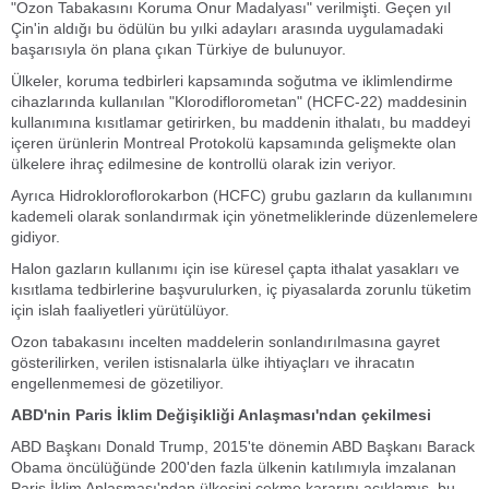
"Ozon Tabakasını Koruma Onur Madalyası" verilmişti. Geçen yıl
Çin'in aldığı bu ödülün bu yılki adayları arasında uygulamadaki
başarısıyla ön plana çıkan Türkiye de bulunuyor.
Ülkeler, koruma tedbirleri kapsamında soğutma ve iklimlendirme
cihazlarında kullanılan "Klorodiflorometan" (HCFC-22) maddesinin
kullanımına kısıtlamar getirirken, bu maddenin ithalatı, bu maddeyi
içeren ürünlerin Montreal Protokolü kapsamında gelişmekte olan
ülkelere ihraç edilmesine de kontrollü olarak izin veriyor.
Ayrıca Hidrokloroflorokarbon (HCFC) grubu gazların da kullanımını
kademeli olarak sonlandırmak için yönetmeliklerinde düzenlemelere
gidiyor.
Halon gazların kullanımı için ise küresel çapta ithalat yasakları ve
kısıtlama tedbirlerine başvurulurken, iç piyasalarda zorunlu tüketim
için islah faaliyetleri yürütülüyor.
Ozon tabakasını incelten maddelerin sonlandırılmasına gayret
gösterilirken, verilen istisnalarla ülke ihtiyaçları ve ihracatın
engellenmemesi de gözetiliyor.
ABD'nin Paris İklim Değişikliği Anlaşması'ndan çekilmesi
ABD Başkanı Donald Trump, 2015'te dönemin ABD Başkanı Barack
Obama öncülüğünde 200'den fazla ülkenin katılımıyla imzalanan
Paris İklim Anlaşması'ndan ülkesini çekme kararını açıklamış, bu