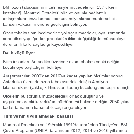
BM, ozon tabakasının incelmesiyle mücadele için 197 ülkenin
imzaladığı Montreal Protokolü’nün ve onunla bağlantılı
anlaşmaların imzalanması sonucu milyonlarca muhtemel cilt
kanseri vakasının önüne geçildiğini belirtiyor.
Ozon tabakasının incelmesine yol açan maddeler, aynı zamanda
sera etkisi yaptığından protokolün iklim değişikliği ile mücadeleye
de önemli katkı sağladığı kaydediliyor.
Delik küçülüyor
Bilim insanları, Antarktika üzerinde ozon tabakasındaki deliğin
küçülmeye başladığını belirtiyor.
Araştırmacılar, 2000'den 2016'ya kadar yapılan ölçümler sonucu
Antarktika üzerinde ozon tabakasındaki deliğin 4 milyon
kilometrekare (yaklaşık Hindistan kadar) küçüldüğünü tespit etmişti.
Ülkelerin bu sorunla mücadeledeki ortak duruşunu ve
uygulamalardaki kararlılığını sürdürmesi halinde deliğin, 2050 yılına
kadar tamamen kapanabileceği öngörülüyor.
Türkiye'nin uygulamadaki başarısı
Montreal Protokolü'ne 19 Aralık 1991'de taraf olan Türkiye'ye, BM
Çevre Programı (UNEP) tarafından 2012, 2014 ve 2016 yıllarında