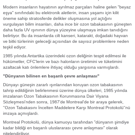
Modern insanların hayatının ayrılmaz parçaları haline gelen "beyaz
eşya" sınıfındaki bu elektronik aletlerin, insan yaşamı için kilit
öneme sahip stratosferde delikler oluşmasına yol açtığını
vurgulayan bilim insanları, daha ince bir ozon tabakasının güneşten
daha fazla UV ışınının dünya yüzeyine ulaşmaya imkan tanıdığını
belirtiyor. Bu da insanlarda cilt kanseri, katarakt, doğadaki hayvan
ve bitki türlerinin geleceği açısından de sayısız problemlere neden
teşkil ediyor.
1985 yılında Antartika üzerindeki ozon deliğinin tespit edilmesi ile
hükümetler, CFC'lerin ve bazı halonların üretimini ve tüketimini
azaltacak katı önlemlere ihtiyaç olduğu yargısına varmışlardı.
"Dünyanın bilinen en başarılı çevre anlaşması"
Dünyayı güneşin zararlı ışınlarından koruyan ozon tabakasının
tahrip edildiğinin belirlenmesi üzerine dünya ülkeleri, 1985 yılında
imzalanan Ozon Tabakasının Korunmasına Dair Viyana
Sözleşmesi'nden sonra, 1987'de Montreal'de bir araya gelerek,
''Ozon Tabakasını İncelten Maddelere Karşı Montreal Protokolü''nü
imzaya açmışlardı.
Montreal Protokolü, dünya kamuoyu tarafından "dünyanın şimdiye
kadar bildiği en başarılı uluslararası çevre anlaşması" olarak
nitelendiriliyor.