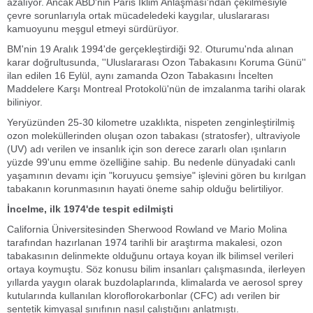
azalıyor. Ancak ABD'nin Paris İklim Anlaşması'ndan çekilmesiyle
çevre sorunlarıyla ortak mücadeledeki kaygılar, uluslararası
kamuoyunu meşgul etmeyi sürdürüyor.
BM'nin 19 Aralık 1994'de gerçekleştirdiği 92. Oturumu'nda alınan
karar doğrultusunda, ''Uluslararası Ozon Tabakasını Koruma Günü''
ilan edilen 16 Eylül, aynı zamanda Ozon Tabakasını İncelten
Maddelere Karşı Montreal Protokolü'nün de imzalanma tarihi olarak
biliniyor.
Yeryüzünden 25-30 kilometre uzaklıkta, nispeten zenginleştirilmiş
ozon moleküllerinden oluşan ozon tabakası (stratosfer), ultraviyole
(UV) adı verilen ve insanlık için son derece zararlı olan ışınların
yüzde 99'unu emme özelliğine sahip. Bu nedenle dünyadaki canlı
yaşamının devamı için "koruyucu şemsiye" işlevini gören bu kırılgan
tabakanın korunmasının hayati öneme sahip olduğu belirtiliyor.
İncelme, ilk 1974'de tespit edilmişti
California Üniversitesinden Sherwood Rowland ve Mario Molina
tarafından hazırlanan 1974 tarihli bir araştırma makalesi, ozon
tabakasının delinmekte olduğunu ortaya koyan ilk bilimsel verileri
ortaya koymuştu. Söz konusu bilim insanları çalışmasında, ilerleyen
yıllarda yaygın olarak buzdolaplarında, klimalarda ve aerosol sprey
kutularında kullanılan kloroflorokarbonlar (CFC) adı verilen bir
sentetik kimyasal sınıfının nasıl çalıştığını anlatmıştı.