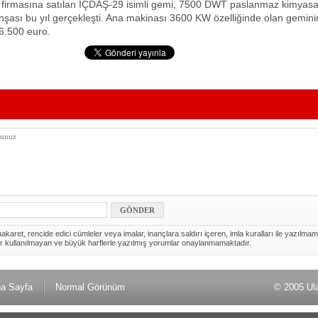
irmasına satılan İÇDAŞ-29 isimli gemi, 7500 DWT paslanmaz kimyasa
 inşası bu yıl gerçekleşti. Ana makinası 3600 KW özelliğinde olan gemini
6.500 euro.
akaret, rencide edici cümleler veya imalar, inançlara saldırı içeren, imla kuralları ile yazılmam
r kullanılmayan ve büyük harflerle yazılmış yorumlar onaylanmamaktadır.
a Sayfa
Normal Görünüm
© 2005 Ul