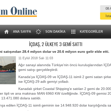
08 
İst
A
ANA SAYFA
SON DAKİKA
KATEGORİLER
İÇDAŞ, 2 ÜLKEYE 3 GEMİ SATTI
i satışından 28.4 milyon dolar ve 20.6 milyon euro gelir elde etti.
11 Eylül 2018 Salı 11:03
Ağır sanayi alanında Türkiye’nin öncü kuruluşlarından İÇD
gemi satışı gerçekleştirdi.
Kanada'ya İÇDAŞ-09 ve İÇDAŞ-11 isimli 2 gemi satan şirke
ise İÇDAŞ-29 adlı gemiyi yolladı.
Kanadalı şirket Coastal Shipping'e satılan 2 gemi de 20.0
er tipli ve ana makinası MAN 6960 KW özelliğinde. İÇDAŞ-09 gemisi 20
, 13.471.080 dolara satıldı.
inşa edilen İÇDAŞ-11 isimli geminin ise 14.948.920 dolar karşılığında sat