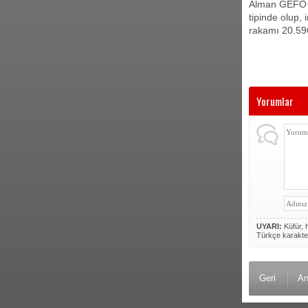
Alman GEFO f
tipinde olup,
rakamı 20.59
Yorumlar
UYARI:
Küfür, h
Türkçe karakte
Geri
An