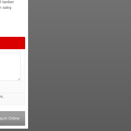
l tanker
n satış
ış,
aşım Online