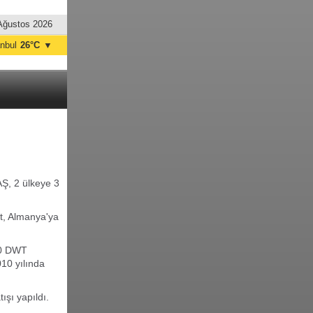
Ağustos 2026
anbul
26°C
▼
nkara
23°C
AŞ, 2 ülkeye 3
t, Almanya'ya
00 DWT
10 yılında
ışı yapıldı.