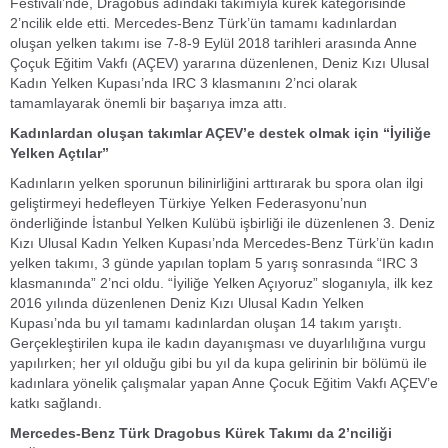
Festivali’nde, Dragobus adındaki takımıyla kürek kategorisinde
2’ncilik elde etti. Mercedes-Benz Türk’ün tamamı kadınlardan
oluşan yelken takımı ise 7-8-9 Eylül 2018 tarihleri arasında Anne
Çoçuk Eğitim Vakfı (AÇEV) yararına düzenlenen, Deniz Kızı Ulusal
Kadın Yelken Kupası’nda IRC 3 klasmanını 2’nci olarak
tamamlayarak önemli bir başarıya imza attı.
Kadınlardan oluşan takımlar AÇEV’e destek olmak için “İyiliğe
Yelken Açtılar”
Kadınların yelken sporunun bilinirliğini arttırarak bu spora olan ilgi
geliştirmeyi hedefleyen Türkiye Yelken Federasyonu’nun
önderliğinde İstanbul Yelken Kulübü işbirliği ile düzenlenen 3. Deniz
Kızı Ulusal Kadın Yelken Kupası’nda Mercedes-Benz Türk’ün kadın
yelken takımı, 3 günde yapılan toplam 5 yarış sonrasında “IRC 3
klasmanında” 2’nci oldu. “İyiliğe Yelken Açıyoruz” sloganıyla, ilk kez
2016 yılında düzenlenen Deniz Kızı Ulusal Kadın Yelken
Kupası’nda bu yıl tamamı kadınlardan oluşan 14 takım yarıştı.
Gerçekleştirilen kupa ile kadın dayanışması ve duyarlılığına vurgu
yapılırken; her yıl olduğu gibi bu yıl da kupa gelirinin bir bölümü ile
kadınlara yönelik çalışmalar yapan Anne Çocuk Eğitim Vakfı AÇEV’e
katkı sağlandı.
Mercedes-Benz Türk Dragobus Kürek Takımı da 2’nciliği