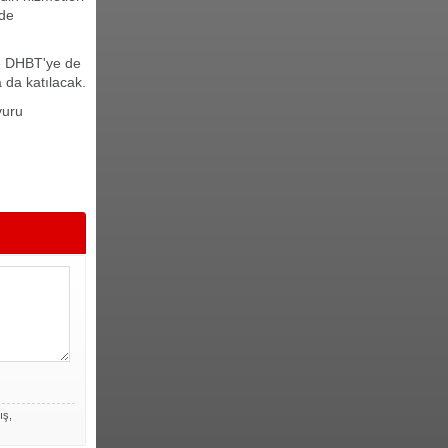
'de
de DHBT'ye de
 da katılacak.
vuru
ış,