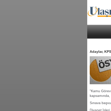
Adaylar, KPS
"Kamu Görevle
kapsamında, 
Sınava başvur
Diyanet İşleri