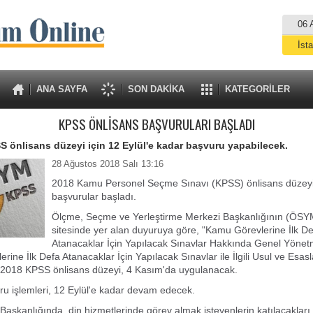
06 
İst
A
ANA SAYFA
SON DAKİKA
KATEGORİLER
KPSS ÖNLİSANS BAŞVURULARI BAŞLADI
S önlisans düzeyi için 12 Eylül'e kadar başvuru yapabilecek.
28 Ağustos 2018 Salı 13:16
2018 Kamu Personel Seçme Sınavı (KPSS) önlisans düzeyi 
başvurular başladı.
Ölçme, Seçme ve Yerleştirme Merkezi Başkanlığının (ÖSYM
sitesinde yer alan duyuruya göre, "Kamu Görevlerine İlk D
Atanacaklar İçin Yapılacak Sınavlar Hakkında Genel Yönetme
rine İlk Defa Atanacaklar İçin Yapılacak Sınavlar ile İlgili Usul ve Esas
2018 KPSS önlisans düzeyi, 4 Kasım'da uygulanacak.
u işlemleri, 12 Eylül'e kadar devam edecek.
 Başkanlığında, din hizmetlerinde görev almak isteyenlerin katılacakları 