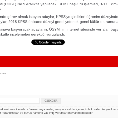
testi (DHBT) ise 9 Aralık'ta yapılacak. DHBT başvuru işlemleri, 9-17 Ekim
k.
inde görev almak isteyen adaylar, KPSS'ye girdikleri öğrenim düzeyin
aylar, 2018 KPSS önlisans düzeyi genel yetenek-genel kültür oturumuna
ınava başvuracak adayların, ÖSYM'nin internet sitesinde yer alan baş
kkatle incelemeleri gerektiği vurgulandı.
akaret, rencide edici cümleler veya imalar, inançlara saldırı içeren, imla kuralları ile yazılmam
r kullanılmayan ve büyük harflerle yazılmış yorumlar onaylanmamaktadır.