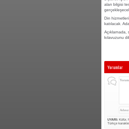
alan bilgisi 
gerçekleşece
Din hizmetler
katılacak. Ad
Açıklamada, s
kılavuzunu di
Yorumlar
UYARI:
Küfür, h
Türkçe karakte