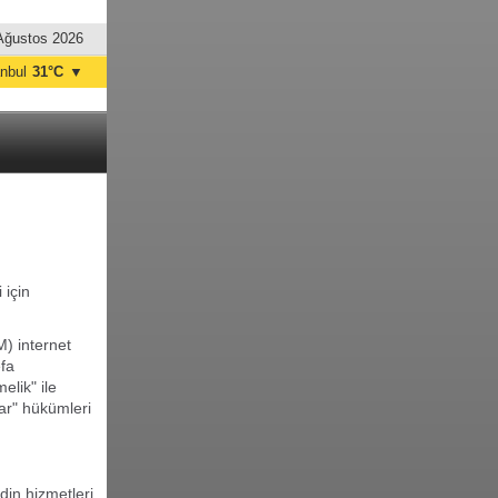
Ağustos 2026
anbul
31°C
▼
nkara
32°C
için
) internet
efa
lik" ile
lar" hükümleri
din hizmetleri