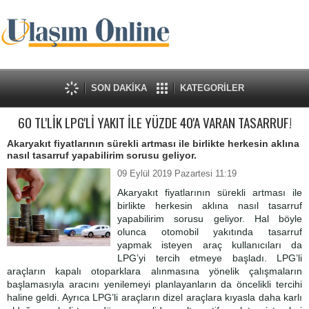
SON DAKİKA
KATEGORİLER
60 TL'LİK LPG'Lİ YAKIT İLE YÜZDE 40'A VARAN TASARRUF!
Akaryakıt fiyatlarının sürekli artması ile birlikte herkesin aklına
nasıl tasarruf yapabilirim sorusu geliyor.
09 Eylül 2019 Pazartesi 11:19
Akaryakıt fiyatlarının sürekli artması ile
birlikte herkesin aklına nasıl tasarruf
yapabilirim sorusu geliyor. Hal böyle
olunca otomobil yakıtında tasarruf
yapmak isteyen araç kullanıcıları da
LPG’yi tercih etmeye başladı. LPG’li
araçların kapalı otoparklara alınmasına yönelik çalışmaların
başlamasıyla aracını yenilemeyi planlayanların da öncelikli tercihi
haline geldi. Ayrıca LPG’li araçların dizel araçlara kıyasla daha karlı