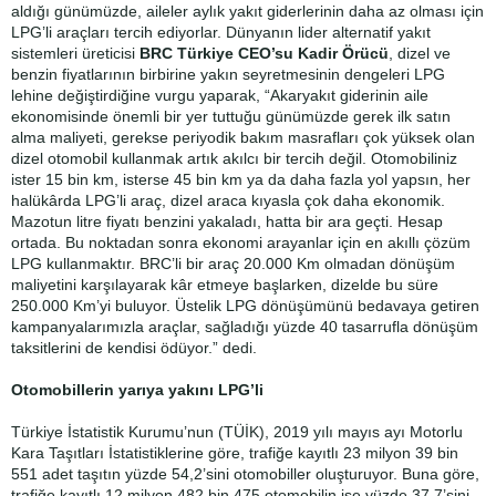
aldığı günümüzde, aileler aylık yakıt giderlerinin daha az olması için
LPG’li araçları tercih ediyorlar. Dünyanın lider alternatif yakıt
sistemleri üreticisi
BRC Türkiye CEO’su Kadir Örücü
, dizel ve
benzin fiyatlarının birbirine yakın seyretmesinin dengeleri LPG
lehine değiştirdiğine vurgu yaparak, “Akaryakıt giderinin aile
ekonomisinde önemli bir yer tuttuğu günümüzde gerek ilk satın
alma maliyeti, gerekse periyodik bakım masrafları çok yüksek olan
dizel otomobil kullanmak artık akılcı bir tercih değil. Otomobiliniz
ister 15 bin km, isterse 45 bin km ya da daha fazla yol yapsın, her
halükârda LPG’li araç, dizel araca kıyasla çok daha ekonomik.
Mazotun litre fiyatı benzini yakaladı, hatta bir ara geçti. Hesap
ortada. Bu noktadan sonra ekonomi arayanlar için en akıllı çözüm
LPG kullanmaktır. BRC’li bir araç 20.000 Km olmadan dönüşüm
maliyetini karşılayarak kâr etmeye başlarken, dizelde bu süre
250.000 Km’yi buluyor. Üstelik LPG dönüşümünü bedavaya getiren
kampanyalarımızla araçlar, sağladığı yüzde 40 tasarrufla dönüşüm
taksitlerini de kendisi ödüyor.” dedi.
Otomobillerin yarıya yakını LPG’li
Türkiye İstatistik Kurumu’nun (TÜİK), 2019 yılı mayıs ayı Motorlu
Kara Taşıtları İstatistiklerine göre, trafiğe kayıtlı 23 milyon 39 bin
551 adet taşıtın yüzde 54,2’sini otomobiller oluşturuyor. Buna göre,
trafiğe kayıtlı 12 milyon 482 bin 475 otomobilin ise yüzde 37,7’sini