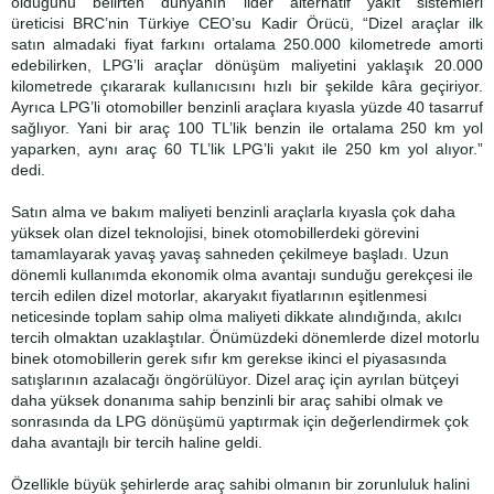
olduğunu belirten dünyanın lider alternatif yakıt sistemleri
üreticisi BRC’nin Türkiye CEO’su Kadir Örücü, “Dizel araçlar ilk
satın almadaki fiyat farkını ortalama 250.000 kilometrede amorti
edebilirken, LPG’li araçlar dönüşüm maliyetini yaklaşık 20.000
kilometrede çıkararak kullanıcısını hızlı bir şekilde kâra geçiriyor.
Ayrıca LPG’li otomobiller benzinli araçlara kıyasla yüzde 40 tasarruf
sağlıyor. Yani bir araç 100 TL’lik benzin ile ortalama 250 km yol
yaparken, aynı araç 60 TL’lik LPG’li yakıt ile 250 km yol alıyor.”
dedi.
Satın alma ve bakım maliyeti benzinli araçlarla kıyasla çok daha
yüksek olan dizel teknolojisi, binek otomobillerdeki görevini
tamamlayarak yavaş yavaş sahneden çekilmeye başladı. Uzun
dönemli kullanımda ekonomik olma avantajı sunduğu gerekçesi ile
tercih edilen dizel motorlar, akaryakıt fiyatlarının eşitlenmesi
neticesinde toplam sahip olma maliyeti dikkate alındığında, akılcı
tercih olmaktan uzaklaştılar. Önümüzdeki dönemlerde dizel motorlu
binek otomobillerin gerek sıfır km gerekse ikinci el piyasasında
satışlarının azalacağı öngörülüyor. Dizel araç için ayrılan bütçeyi
daha yüksek donanıma sahip benzinli bir araç sahibi olmak ve
sonrasında da LPG dönüşümü yaptırmak için değerlendirmek çok
daha avantajlı bir tercih haline geldi.
Özellikle büyük şehirlerde araç sahibi olmanın bir zorunluluk halini