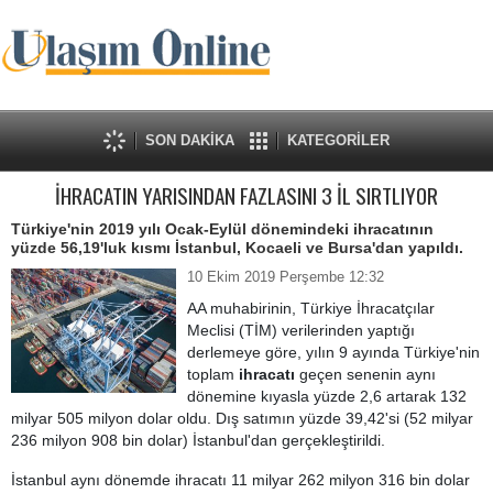
SON DAKİKA
KATEGORİLER
İHRACATIN YARISINDAN FAZLASINI 3 İL SIRTLIYOR
Türkiye'nin 2019 yılı Ocak-Eylül dönemindeki ihracatının
yüzde 56,19'luk kısmı İstanbul, Kocaeli ve Bursa'dan yapıldı.
10 Ekim 2019 Perşembe 12:32
AA muhabirinin, Türkiye İhracatçılar
Meclisi (TİM) verilerinden yaptığı
derlemeye göre, yılın 9 ayında Türkiye'nin
toplam
ihracatı
geçen senenin aynı
dönemine kıyasla yüzde 2,6 artarak 132
milyar 505 milyon dolar oldu. Dış satımın yüzde 39,42'si (52 milyar
236 milyon 908 bin dolar) İstanbul'dan gerçekleştirildi.
İstanbul aynı dönemde ihracatı 11 milyar 262 milyon 316 bin dolar