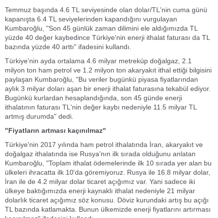
Temmuz başında 4.6 TL seviyesinde olan dolar/TL'nin cuma günü
kapanışta 6.4 TL seviyelerinden kapandığını vurgulayan
Kumbaroğlu, "Son 45 günlük zaman dilimini ele aldığımızda TL
yüzde 40 değer kaybedince Türkiye'nin enerji ithalat faturası da TL
bazında yüzde 40 arttı" ifadesini kullandı.
Türkiye'nin ayda ortalama 4.6 milyar metreküp doğalgaz, 2.1
milyon ton ham petrol ve 1.2 milyon ton akaryakıt ithal ettiği bilgisini
paylaşan Kumbaroğlu, "Bu veriler bugünkü piyasa fiyatlarından
aylık 3 milyar doları aşan bir enerji ithalat faturasına tekabül ediyor.
Bugünkü kurlardan hesaplandığında, son 45 günde enerji
ithalatının faturası TL'nin değer kaybı nedeniyle 11.5 milyar TL
artmış durumda" dedi.
"Fiyatların artması kaçınılmaz"
Türkiye'nin 2017 yılında ham petrol ithalatında İran, akaryakıt ve
doğalgaz ithalatında ise Rusya'nın ilk sırada olduğunu anlatan
Kumbaroğlu, "Toplam ithalat ödemelerinde ilk 10 sırada yer alan bu
ülkeleri ihracatta ilk 10'da göremiyoruz. Rusya ile 16.8 milyar dolar,
İran ile de 4.2 milyar dolar ticaret açığımız var. Yani sadece iki
ülkeye baktığımızda enerji kaynaklı ithalat nedeniyle 21 milyar
dolarlık ticaret açığımız söz konusu. Döviz kurundaki artış bu açığı
TL bazında katlamakta. Bunun ülkemizde enerji fiyatlarını artırması