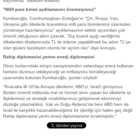
kaçınılmaz" ifadesini kullandı.
"Milli para birimi açıklamasını önemsiyoruz"
Kumbaroğlu, Cumhurbaşkanı Erdoğan'ın "Çin, Rusya, İran,
Ukrayna gibi ülkelerle ticaretimizi milli para birimlerimiz üzerinden
yürütmeye hazırlanıyoruz" açıklamasının sektör açısından çok
önemli olduğunun altını çizerek, "Dış ticaret açığı verdiğimiz
ülkelerden ithalatımızda TL ile ödeme yapabilirsek bu adım TL'ye
olan güveni tazeleyen olumlu bir açılım olur" diye konuştu.
Rahip diplomasisi yerine enerji diplomasisi
Döviz kurlarındaki artışın sanayicisinden vatandaşa enerji kullanan
herkesi olumsuz etkileyeceği ve enflasyonu körükleyeceği
uyarısında bulunan Kumbaroğlu, şunları söyledi:
"İhracatta ilk 10'da Avrupa ülkelerini, ABD'yi, İsrail'i görüyoruz.
Bizden önemli miktarda mal ve hizmet alımı yapan bu ülkelerle iyi
ilişkilerimizi ve stratejik ortaklıklarımızı geliştirerek ekonomiyi
düzlüğe çıkartabiliriz. Irak ve Doğu Akdeniz'de hem ABD hem de
İsrail ile karşılıklı kazanabileceğimiz bir işbirliği için halen geç değil.
Rahip diplomasisi yerini enerji diplomasisine bırakmalıdır."