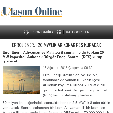
SON DAKİKA
KATEGORİLER
ERROL ENERJİ 20 MW’LIK ARIKONAK RES KURACAK
Errol Enerji, Adıyaman ve Malatya il sınırları içide toplam 20
MW kapasiteli Arıkonak Rüzgâr Enerji Santrali (RES) kurup
işletecek.
15 Ağustos 2018 Çarşamba 09:32
Errol Enerji Üretim San. ve Tic. A.Ş.
tarafından Adıyaman ili, Sincik ilçesi,
Arıkonak köyü mevkii’nde 20 MW kurulu
gücünde Arıkonak Rüzgâr Enerji Santrali
(RES) kurup işletmeyi planlıyor.
50 milyon lira değerindeki santralde her biri 2,5 MW’lık 8 adet türbin
yer alacak. Santral sahasının bir kısmı Adıyaman İli, bir kısmı ise
Malatya İli sınırlarında kalan Arıkonak RES’te yılda 70.000.000 kwh