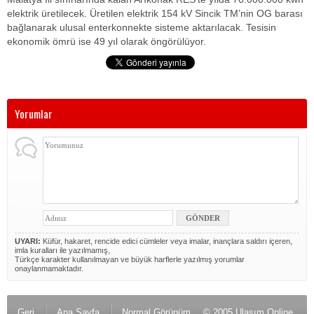
elektrik üretilecek. Üretilen elektrik 154 kV Sincik TM’nin OG barası
bağlanarak ulusal enterkonnekte sisteme aktarılacak. Tesisin
ekonomik ömrü ise 49 yıl olarak öngörülüyor.
Yorumlar
UYARI:
Küfür, hakaret, rencide edici cümleler veya imalar, inançlara saldırı içeren,
imla kuralları ile yazılmamış,
Türkçe karakter kullanılmayan ve büyük harflerle yazılmış yorumlar
onaylanmamaktadır.
Geri
Ana Sayfa
Normal Görünüm
© 2005 Ulaşım Online