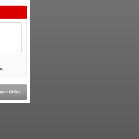
ış,
aşım Online