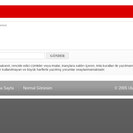
akaret, rencide edici cümleler veya imalar, inançlara saldırı içeren, imla kuralları ile yazılmam
r kullanılmayan ve büyük harflerle yazılmış yorumlar onaylanmamaktadır.
a Sayfa
Normal Görünüm
© 2005 Ul