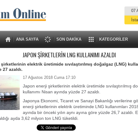
07 
İst
A
ANA SAYFA
SON DAKİKA
KATEGORİLER
JAPON ŞİRKETLERİN LNG KULLANIMI AZALDI
şirketlerinin elektrik üretimide sıvılaştırılmış doğalgaz (LNG) kull
 27 azaldı.
17 Ağustos 2018 Cuma 17:10
Japon enerji şirketlerinin elektrik üretimide sıvılaştırılmış 
kullanımı Nisan ayında yüzde 27 azaldı.
Japonya Ekonomi, Ticaret ve Sanayi Bakanlığı verilerine g
enerji şirketlerinin elektrik üretiminde LNG kullanımları 2018
ayında bir önceki yılın aynı ayına göre yüzde 26,7 azaldı. En
ldığı ayda 3,62 milyon ton LNG tüketildi.