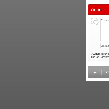
Yorumlar
UYARI:
Küfür, h
Türkçe karakte
Geri
An