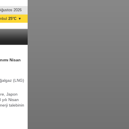
Ağustos 2026
anbul
25°C
▼
nkara
28°C
anımı Nisan
doğalgaz (LNG)
öre, Japon
 yılı Nisan
erji talebinin