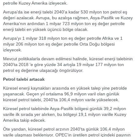
petrolle Kuzey Amerika izleyecek.
Avrupa'da ise enerji talebi 2040'a kadar 530 milyon ton petrol eş
değeri azalacak. Avrupa, bu azalışa rağmen, Asya-Pasifik ve Kuzey
Amerika'nın ardından 1 milyar 723 milyon ton eş değer petrolle
enerji talebi en yüksek üçüncü bölge olacak.
Avrupa'yı 1 milyar 318 milyon ton eş değer petrolle Afrika ve 1
milyar 206 milyon ton eş değer petrolle Orta Doğu bölgesi
izleyecek.
Mevcut politikalarla devam edilmesi halinde, küresel enerji talebinin
2040'ta 2018 'e göre yüzde 34 artışla 19 milyar 177 milyon ton
petrol eş değerine ulaşacağı öngörülüyor.
Petrol talebi artacak
Küresel enerji kaynakları arasında en yüksek talep yine petrolde
yaşanacak. Geçen yıl ortalama 96,9 milyon varil olan günlük
küresel petrol talebi, 2040'ta 106,4 milyon varile yükselecek.
Küresel petrol talebinde Asya-Pasifik bölgesi günlük 39,2 milyon
varille ilk sırada yer alırken, bu bölgeyi 19,1 milyon varille Kuzey
Amerika takip edecek.
Öte yandan, küresel petrol arzının 2040'ta günlük 106,4 milyon
varile ulaşması bekleniyor. OPEC'in üretilen petrol içindeki payının