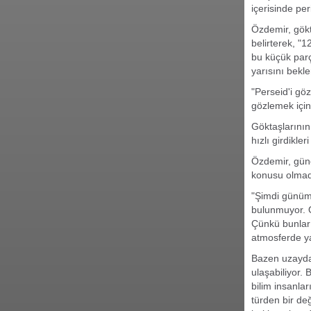
içerisinde pe
Özdemir, gök
belirterek, "
bu küçük parç
yarısını bekle
"Perseid'i göz
gözlemek için 
Göktaşlarının
hızlı girdikler
Özdemir, güne
konusu olmadı
"Şimdi günüm
bulunmuyor. 
Çünkü bunlar 
atmosferde ya
Bazen uzayda 
ulaşabiliyor. 
bilim insanlar
türden bir de