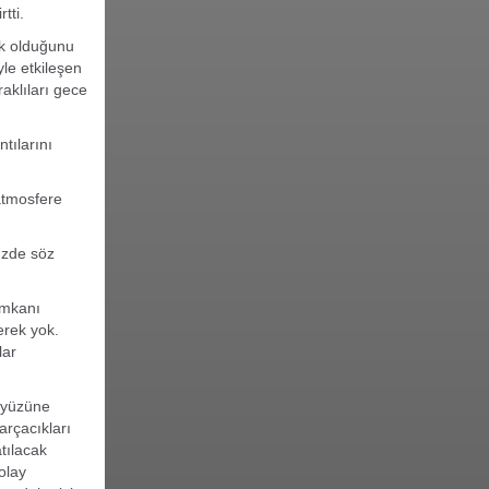
tti.
ek olduğunu
yle etkileşen
aklıları gece
tılarını
atmosfere
üzde söz
imkanı
rek yok.
lar
eryüzüne
arçacıkları
atılacak
olay