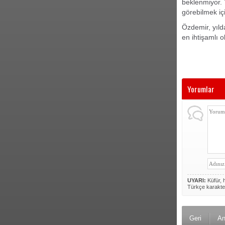
beklenmiyor. 
görebilmek içi
Özdemir, yıld
en ihtişamlı 
Yorumlar
UYARI:
Küfür, h
Türkçe karakte
Geri
An