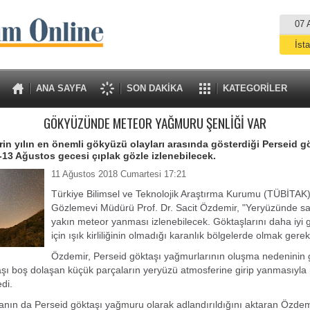
07 
İst
A
ANA SAYFA
SON DAKİKA
KATEGORİLER
GÖKYÜZÜNDE METEOR YAĞMURU ŞENLİĞİ VAR
rin yılın en önemli gökyüzü olayları arasında gösterdiği Perseid g
13 Ağustos gecesi çıplak gözle izlenebilecek.
11 Ağustos 2018 Cumartesi 17:21
Türkiye Bilimsel ve Teknolojik Araştırma Kurumu (TÜBİTAK)
Gözlemevi Müdürü Prof. Dr. Sacit Özdemir, "Yeryüzünde sa
yakın meteor yanması izlenebilecek. Göktaşlarını daha iyi 
için ışık kirliliğinin olmadığı karanlık bölgelerde olmak gerek
Özdemir, Perseid göktaşı yağmurlarının oluşma nedeninin
aşı boş dolaşan küçük parçaların yeryüzü atmosferine girip yanmasıyl
edi.
ın da Perseid göktaşı yağmuru olarak adlandırıldığını aktaran Özdemi