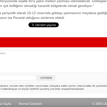
Yeryüzünde saatte 60'a yakın meteor yanması izlenebilecek. Göktaşları
n ışık kirliliğinin olmadığı karanlık bölgelerde olmak gerekiyor."
a periyodik olarak 10-12 civarında göktaşı yanmasının meydana geldiği
olanın ise Perseid olduğunu sözlerine ekledi.
akaret, rencide edici cümleler veya imalar, inançlara saldırı içeren, imla kuralları ile yazılmam
r kullanılmayan ve büyük harflerle yazılmış yorumlar onaylanmamaktadır.
a Sayfa
Normal Görünüm
© 2005 Ul