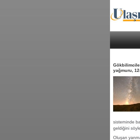
Gökbilimcile
yağmuru, 12-
sisteminde b
geldiğini söyl
Oluşan yanman