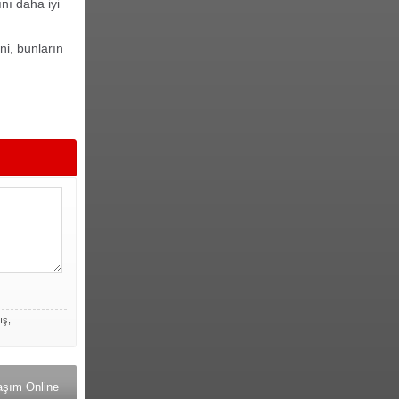
nı daha iyi
ni, bunların
ış,
aşım Online