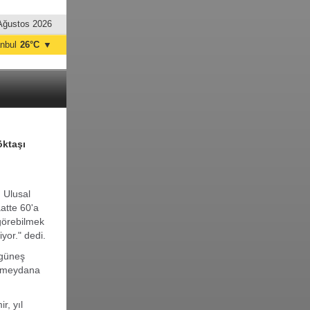
Ağustos 2026
anbul
26°C
▼
nkara
28°C
öktaşı
 Ulusal
atte 60'a
görebilmek
iyor." dedi.
 güneş
a meydana
r, yıl