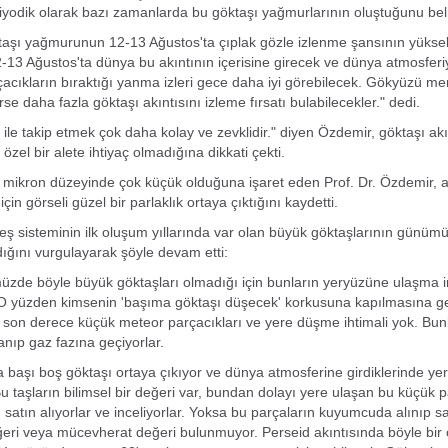
riyodik olarak bazı zamanlarda bu göktaşı yağmurlarının oluştuğunu belir
taşı yağmurunun 12-13 Ağustos'ta çıplak gözle izlenme şansının yüks
12-13 Ağustos'ta dünya bu akıntının içerisine girecek ve dünya atmosferi
acıkların bıraktığı yanma izleri gece daha iyi görebilecek. Gökyüzü mer
rse daha fazla göktaşı akıntısını izleme fırsatı bulabilecekler." dedi.
 ile takip etmek çok daha kolay ve zevklidir." diyen Özdemir, göktaşı akın
özel bir alete ihtiyaç olmadığına dikkati çekti.
 mikron düzeyinde çok küçük olduğuna işaret eden Prof. Dr. Özdemir, 
i için görseli güzel bir parlaklık ortaya çıktığını kaydetti.
ş sisteminin ilk oluşum yıllarında var olan büyük göktaşlarının günüm
ğını vurgulayarak şöyle devam etti:
üzde böyle büyük göktaşları olmadığı için bunların yeryüzüne ulaşma 
O yüzden kimsenin 'başıma göktaşı düşecek' korkusuna kapılmasına ge
son derece küçük meteor parçacıkları ve yere düşme ihtimali yok. Bun
nıp gaz fazına geçiyorlar.
başı boş göktaşı ortaya çıkıyor ve dünya atmosferine girdiklerinde y
Bu taşların bilimsel bir değeri var, bundan dolayı yere ulaşan bu küçük p
ı satın alıyorlar ve inceliyorlar. Yoksa bu parçaların kuyumcuda alınıp s
ğeri veya mücevherat değeri bulunmuyor. Perseid akıntısında böyle bir 