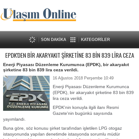
SON DAKİKA
KATEGORİLER
EPDK'DEN BİR AKARYAKIT ŞİRKETİNE 83 BİN 839 LİRA CEZA
Enerji Piyasası Düzenleme Kurumunca (EPDK), bir akaryakıt
şirketine 83 bin 839 lira ceza verildi.
16 Ağustos 2018 Perşembe 10:49
Enerji Piyasası Düzenleme Kurumunca
(EPDK), bir akaryakıt şirketine 83 bin 839
lira ceza verildi.
EPDK'nin konuyla ilgili ilanı Resmi
Gazete'nin bugünkü sayısında
yayımlandı.
Buna göre, söz konusu şirket tarafından işletilen LPG otogaz
istasyonunda yapılan denetimde istasyonda sorumlu müdür