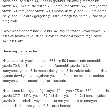
sayısında ise yüzde 44,2 azalış görüldü. Bu azalış otomobilde
yüzde 45,7 minibüste yüzde 76,5 otobüste yüzde 56,7 kamyonette
yüzde 50 kamyonda yüzde 60,9 motosiklette yüzde 28,5 traktörde
ise yüzde 56 olarak gerçekleşti. Özel amaçlı taşıtlarda yüzde 95,3
artış oldu.
Ocak-nisan döneminde 213 bin 541 taşıtın trafiğe kaydı yapıldı, 70
bin 535 taşıtın kaydı silindi. Böylece trafikteki toplam taşıt sayısı
143 bin 6 arttı.
Devri yapılan araçlar
Nisanda devri yapılan toplam 661 bin 504 taşıt içinde otomobil
yüzde 70,8 ile ilk sırada yer aldı. Otomobili yüzde 16,3 ile
kamyonet, yüzde 5 ile motosiklet, yüzde 3 ile traktör takip etti. Nisan
ayında devri yapılan taşıtların yüzde 4,9'unu ise minibüs, otobüs,
kamyon ve özel amaçlı taşıtlar oluşturdu.
Nisan sonu itibarıyla trafiğe kayıtlı 12 milyon 475 bin 682 otomobilin
yüzde 37,7'si LPG, yüzde 37,2'si dizel, yüzde 24,7'si benzin yakıtlı,
yüzde 0,1'i elektrikli veya hibrit olurken yakıt türü bilinmeyen
otomobillerin oranı yüzde 0,3 olarak hesaplandı.