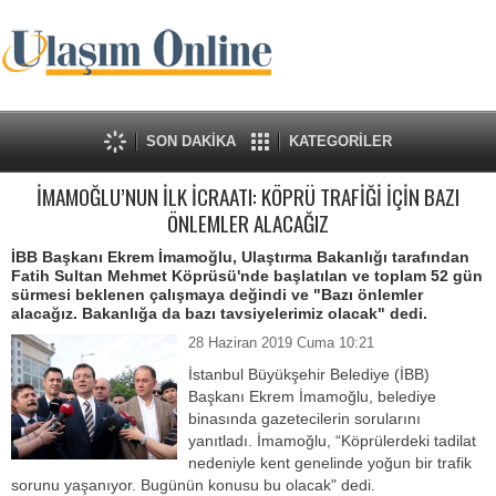
SON DAKİKA
KATEGORİLER
İMAMOĞLU’NUN İLK İCRAATI: KÖPRÜ TRAFİĞİ İÇİN BAZI
ÖNLEMLER ALACAĞIZ
İBB Başkanı Ekrem İmamoğlu, Ulaştırma Bakanlığı tarafından
Fatih Sultan Mehmet Köprüsü'nde başlatılan ve toplam 52 gün
sürmesi beklenen çalışmaya değindi ve "Bazı önlemler
alacağız. Bakanlığa da bazı tavsiyelerimiz olacak" dedi.
28 Haziran 2019 Cuma 10:21
İstanbul Büyükşehir Belediye (İBB)
Başkanı Ekrem İmamoğlu, belediye
binasında gazetecilerin sorularını
yanıtladı. İmamoğlu, “Köprülerdeki tadilat
nedeniyle kent genelinde yoğun bir trafik
sorunu yaşanıyor. Bugünün konusu bu olacak" dedi.