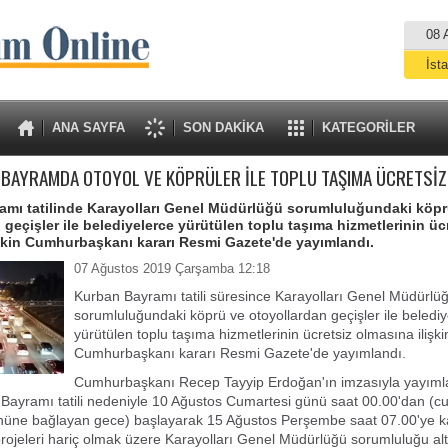
08 
İst
A
ANA SAYFA
SON DAKİKA
KATEGORİLER
BAYRAMDA OTOYOL VE KÖPRÜLER İLE TOPLU TAŞIMA ÜCRETSİZ
amı tatilinde Karayolları Genel Müdürlüğü sorumluluğundaki köpr
 geçişler ile belediyelerce yürütülen toplu taşıma hizmetlerinin üc
şkin Cumhurbaşkanı kararı Resmi Gazete'de yayımlandı.
07 Ağustos 2019 Çarşamba 12:18
Kurban Bayramı tatili süresince Karayolları Genel Müdürlü
sorumluluğundaki köprü ve otoyollardan geçişler ile belediy
yürütülen toplu taşıma hizmetlerinin ücretsiz olmasına ilişki
Cumhurbaşkanı kararı Resmi Gazete'de yayımlandı.
Cumhurbaşkanı Recep Tayyip Erdoğan'ın imzasıyla yayıml
 Bayramı tatili nedeniyle 10 Ağustos Cumartesi günü saat 00.00'dan (
nüne bağlayan gece) başlayarak 15 Ağustos Perşembe saat 07.00'ye k
 projeleri hariç olmak üzere Karayolları Genel Müdürlüğü sorumluluğu a