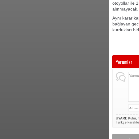
otoyollar ile
alınmayacak.
Aynı karar k
bağlayan gece
kurdukları bi
Yorumlar
UYARI:
Küfür, h
Türkçe karakte