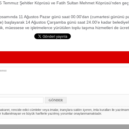
 15 Temmuz Şehitler Köprüsü ve Fatih Sultan Mehmet Köprüsü'nden geçi
apsamında 11 Ağustos Pazar günü saat 00.00'dan (cumartesi gününü 
) başlayarak 14 Ağustos Çarşamba günü saat 24.00'e kadar belediyele
rlik, müessese ve işletmelerce yürütülen toplu taşıma hizmetleri de ücret
akaret, rencide edici cümleler veya imalar, inançlara saldırı içeren, imla kuralları ile yazılmam
r kullanılmayan ve büyük harflerle yazılmış yorumlar onaylanmamaktadır.