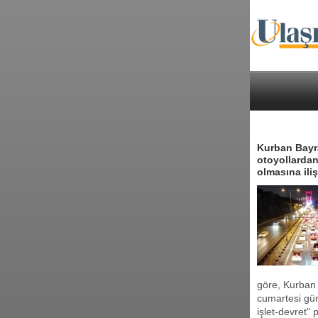
Kurban Bayr
otoyollardan
olmasına ili
göre, Kurban
cumartesi gü
işlet-devret"