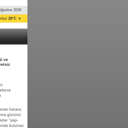
Ağustos 2026
anbul
28°C
▼
nkara
32°C
ü ve
retsiz
ğü
elerce
n
anan karara
cuma gününü
adar "yap-
ltında bulunan