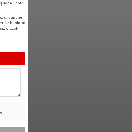
şlerde ücret
pazar gününe
r ile bunların
siz olacak.
ış,