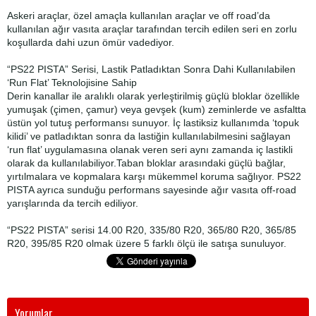
Askeri araçlar, özel amaçla kullanılan araçlar ve off road’da
kullanılan ağır vasıta araçlar tarafından tercih edilen seri en zorlu
koşullarda dahi uzun ömür vadediyor.
“PS22 PISTA” Serisi, Lastik Patladıktan Sonra Dahi Kullanılabilen
‘Run Flat’ Teknolojisine Sahip
Derin kanallar ile aralıklı olarak yerleştirilmiş güçlü bloklar özellikle
yumuşak (çimen, çamur) veya gevşek (kum) zeminlerde ve asfaltta
üstün yol tutuş performansı sunuyor. İç lastiksiz kullanımda ‘topuk
kilidi’ ve patladıktan sonra da lastiğin kullanılabilmesini sağlayan
‘run flat’ uygulamasına olanak veren seri aynı zamanda iç lastikli
olarak da kullanılabiliyor.Taban bloklar arasındaki güçlü bağlar,
yırtılmalara ve kopmalara karşı mükemmel koruma sağlıyor. PS22
PISTA ayrıca sunduğu performans sayesinde ağır vasıta off-road
yarışlarında da tercih ediliyor.
“PS22 PISTA” serisi 14.00 R20, 335/80 R20, 365/80 R20, 365/85
R20, 395/85 R20 olmak üzere 5 farklı ölçü ile satışa sunuluyor.
Yorumlar