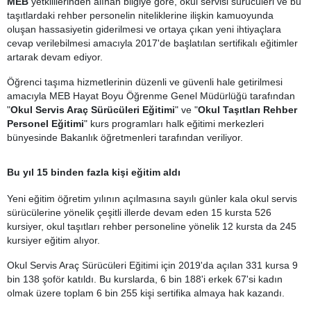
MEB
yetkililerinden alınan bilgiye göre, okul servisi sürücüleri ve bu
taşıtlardaki rehber personelin niteliklerine ilişkin kamuoyunda
oluşan hassasiyetin giderilmesi ve ortaya çıkan yeni ihtiyaçlara
cevap verilebilmesi amacıyla 2017'de başlatılan sertifikalı eğitimler
artarak devam ediyor.
Öğrenci taşıma hizmetlerinin düzenli ve güvenli hale getirilmesi
amacıyla MEB Hayat Boyu Öğrenme Genel Müdürlüğü tarafından
"
Okul Servis Araç Sürücüleri Eğitimi
" ve "
Okul Taşıtları Rehber
Personel Eğitimi
" kurs programları halk eğitimi merkezleri
bünyesinde Bakanlık öğretmenleri tarafından veriliyor.
Bu yıl 15 binden fazla kişi eğitim aldı
Yeni eğitim öğretim yılının açılmasına sayılı günler kala okul servis
sürücülerine yönelik çeşitli illerde devam eden 15 kursta 526
kursiyer, okul taşıtları rehber personeline yönelik 12 kursta da 245
kursiyer eğitim alıyor.
Okul Servis Araç Sürücüleri Eğitimi için 2019'da açılan 331 kursa 9
bin 138 şoför katıldı. Bu kurslarda, 6 bin 188'i erkek 67'si kadın
olmak üzere toplam 6 bin 255 kişi sertifika almaya hak kazandı.