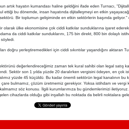
un artık hayatın kumandası haline geldiğini ifade eden Turnacı, "Dijita
l ettiği bu dönemde, insan hayatında dijitalleşmeyi en etkin yaşayacağ
 sektörü. Bir toplumun gelişiminde en etkin sektörlerin başında geliyor." 
ör olarak ülke ekonomisine çok ciddi katkılar sunduklarına işaret ederek
dama da ciddi katkılar sunduklarını, 175 bin direkt, 800 bin dolaylı ist
 söyledi.
ları doğru yerleştiremedikleri için ciddi sıkıntılar yaşandığını aktaran Tu
sektörünü değerlendireceğimiz zaman tek kural sahibi olan legal satış k
endi. Sektör son 1 yılda yüzde 20 daralırken vergisini ödeyen, en çok i
lımız yüzde 45 küçüldü. Bu kadar önemli sektörün legal kanalının bu
 çare bulmamız, çözüm üretmemiz gerekiyor. Yoksa istihdam ve vergi k
 kalmamız söz konusu. İlgili kurumlarımıza bu gündemlerimizi iletiyoruz.
elen cihazlarda olduğu gibi inşallah bu noktada da belirli noktalara gel