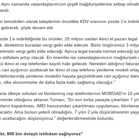
Aynı zamanda vatandaşlarımızın çeşitli mağduriyetlerine sebep olmakt
landı.
r temsilcileri olarak taleplerinin öncelikle KDV oranının yüzde 1'e indiri
 getirerek, şöyle devam etti:
de 1'e indirildiğinde bu ürünler, 20 milyon satılan ikinci el pazarı legal
, devletimiz buradan vergi geliri elde edecek. Bizim öngörümüz 3 milya
timizin vergi geliri elde edeceği. Ayrıca legal kanala hizmet edeceği içi
istihdam artışı olacak. En önemlisi ise vatandaşlarımızın mağduriyeti 
 ikinci el cep telefonları kayıtlı hale gelecek. Nereden aldığınız faturas
 cari açığımızı azaltacak bir ikinci el cep telefonu yenileme modeli orta
 telefonlarında yenileme modelini hayata geçirebilirsek cari açığımız dah
 ülke ekonomisine de daha fazla katkı sağlamış olacağız."
larla ülkeye sokulan ve klonlanmış cep telefonlarının MOBİSAD'ın 10 yıl
minde olduğunu aktaran Turnacı, "En son torba yasayla çıkartılan 7 yıl 
ların kapatılması, IMEI havuzundan çıkartılması uygulaması, klonlana
tacaktır. Ama bunun yeterli olmadığını, 7 yılın 2 yıla düşürülmesinin ya
i azaltacağını düşünüyoruz." değerlendirmesinde bulundu.
ekt, 800 bin dolaylı istihdam sağlıyoruz"