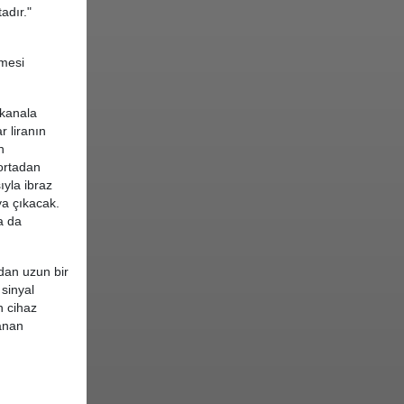
adır."
lmesi
 kanala
r liranın
n
ortadan
ıyla ibraz
ya çıkacak.
a da
dan uzun bir
sinyal
n cihaz
şanan