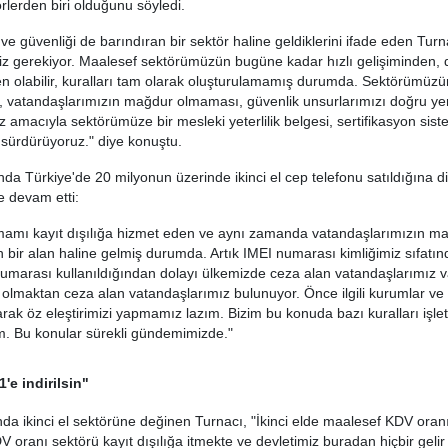
örlerden biri olduğunu söyledi.
 ve güvenliği de barındıran bir sektör haline geldiklerini ifade eden Turna
z gerekiyor. Maalesef sektörümüzün bugüne kadar hızlı gelişiminden, 
n olabilir, kuralları tam olarak oluşturulamamış durumda. Sektörümüzün
, vatandaşlarımızın mağdur olmaması, güvenlik unsurlarımızı doğru ye
 amacıyla sektörümüze bir mesleki yeterlilik belgesi, sertifikasyon siste
 sürdürüyoruz." diye konuştu.
nda Türkiye'de 20 milyonun üzerinde ikinci el cep telefonu satıldığına di
e devam etti:
mamı kayıt dışılığa hizmet eden ve aynı zamanda vatandaşlarımızın ma
 bir alan haline gelmiş durumda. Artık IMEI numarası kimliğimiz sıfatın
marası kullanıldığından dolayı ülkemizde ceza alan vatandaşlarımız va
olmaktan ceza alan vatandaşlarımız bulunuyor. Önce ilgili kurumlar ve
larak öz eleştirimizi yapmamız lazım. Bizim bu konuda bazı kuralları işlet
m. Bu konular sürekli gündemimizde."
'e indirilsin"
da ikinci el sektörüne değinen Turnacı, "İkinci elde maalesef KDV oran
 oranı sektörü kayıt dışılığa itmekte ve devletimiz buradan hiçbir gelir