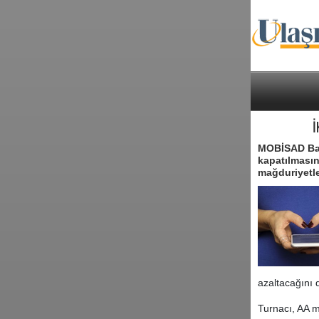
İ
MOBİSAD Başk
kapatılmasın
mağduriyetle
azaltacağını 
Turnacı, AA m