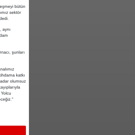
lleşmeyi bütün
ımız sektör
dedi.
, aynı
ihdam
rnacı, şunları
analımız
stihdama katkı
 kadar olumsuz
ayıplarıyla
 Yolcu
eceğiz."