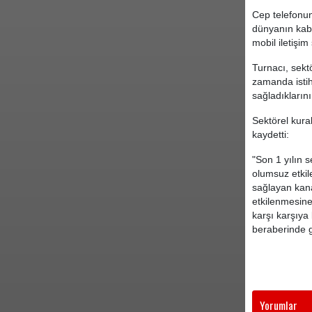
Cep telefonun
dünyanın kabu
mobil iletişim
Turnacı, sekt
zamanda istih
sağladıklarını
Sektörel kural
kaydetti:
"Son 1 yılın 
olumsuz etkil
sağlayan kana
etkilenmesine
karşı karşıya
beraberinde g
Yorumlar