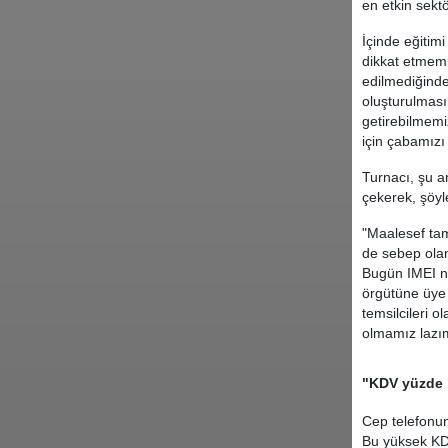
en etkin sekt
İçinde eğitimi
dikkat etmemi
edilmediğinde
oluşturulması
getirebilmemiz
için çabamızı
Turnacı, şu a
çekerek, şöyl
"Maalesef ta
de sebep olan
Bugün IMEI nu
örgütüne üye 
temsilcileri o
olmamız lazı
"KDV yüzde 1
Cep telefonun
Bu yüksek KDV