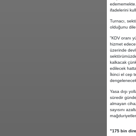
edememekte. 
ifadelerini kul
Turnacı, sektö
olduğunu dile
"KDV oranı yüz
hizmet edecek
üzerinde devle
sektörümüzde 
kalkacak çünkü
edilecek hatta
İkinci el cep
dengelenecek,
Yasa dışı yol
süredir günde
almayan cihaz
sayısını azal
mağduriyetler
"175 bin dir