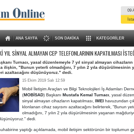
09 
İst
A
ANA SAYFA
SON DAKİKA
KATEGORİLER
Kİ YIL SİNYAL ALMAYAN CEP TELEFONLARININ KAPATILMASI İSTE
anı Turnacı, yasal düzenlemeyle 7 yıl sinyal almayan cihazların
a ilişkin, "Bunun yeterli olmadığını, 7 yılın 2 yıla düşürülmesinin
ri azaltacağını düşünüyoruz." dedi.
15 Ekim 2019 Salı 12:59
Mobil İletişim Araçları ve Bilgi Teknolojileri İş Adamları Dern
(
MOBİSAD
) Başkanı
Mustafa Kemal Turnacı
, yasal düzen
sinyal almayan cihazların kapatılması,
IMEI
havuzundan çık
klonlanan cihaz sayısını azaltacağını belirterek, "Bunun yete
olmadığını, 7 yılın 2 yıla düşürülmesinin yaşanan mağduriye
düşünüyoruz." dedi.
uhabirine yaptığı açıklamada, mobil iletişim sektörünün bir toplumun g