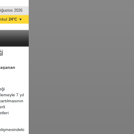
Ağustos 2026
anbul
24°C
▼
nkara
33°C
Ğİ
 yaşanan
eği
lemeyle 7 yıl
artılmasının
rli
tleri
elişmesindeki