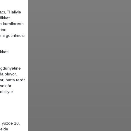
cı, "Haliyle
dikkat
 kurallarının
rine
mi getirilmesi
kkati
ğduriyetine
da oluyor.
r, hatta terör
 sektör
ebiliyor
ı yüzde 18.
 elde