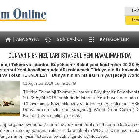
06 
İst
A
ANA SAYFA
SON DAKİKA
KATEGORİLER
DÜNYANIN EN HIZLILARI İSTANBUL YENİ HAVALİMANI'NDA
oloji Takımı ve İstanbul Büyükşehir Belediyesi tarafından 20-23 E
 İstanbul Yeni havalimanında düzenlenecek Türkiye’nin ilk havacıl
stivali olan TEKNOFEST , Dünya’nın en hızlılarının yarışacağı Worl
31 Ağustos 2018 Cuma 10:49
Türkiye Teknoloji Takımı ve İstanbul Büyükşehir Belediyesi 
20-23 Eylül 2018 tarihlerinde İstanbul Yeni havalimanında
Türkiye’nin ilk havacılık,uzay ve teknoloji festivali olan T
Dünya’nın en hızlılarının yarışacağı World Drone Cup’a ( 
Kupası ) ev sahipliği yapacak.
Cup organizasyonuna 25’den faza ülkeden toplam 64 sporcu katılacak. 
 ülkenin katıldığı yarışma rekorunu kıracak olan WDC, 250km hıza ulaş
Dünya’nın en iyisini İstanbul ev sahipliğinde belirleyecek.