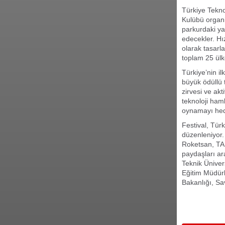
Türkiye Tekno
Kulübü organi
parkurdaki yar
edecekler. Hı
olarak tasarl
toplam 25 ülk
Türkiye’nin il
büyük ödüllü t
zirvesi ve akt
teknoloji ham
oynamayı hede
Festival, Türk
düzenleniyor.
Roketsan, TA
paydaşları ar
Teknik Ünivers
Eğitim Müdürl
Bakanlığı, Sa