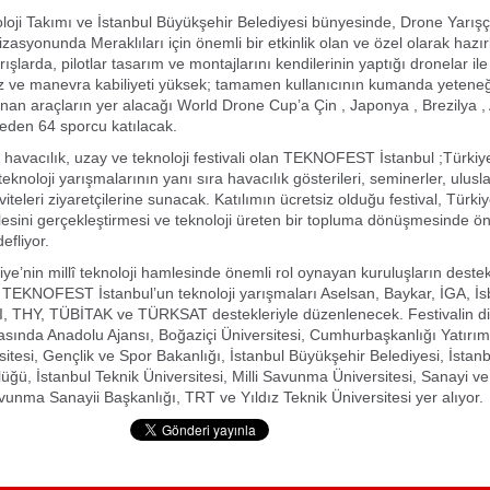
loji Takımı ve İstanbul Büyükşehir Belediyesi bünyesinde, Drone Yarışç
zasyonunda Meraklıları için önemli bir etkinlik olan ve özel olarak hazı
ışlarda, pilotlar tasarım ve montajlarını kendilerinin yaptığı dronelar i
z ve manevra kabiliyeti yüksek; tamamen kullanıcının kumanda yeteneğ
anan araçların yer alacağı World Drone Cup’a Çin , Japonya , Brezilya ,
eden 64 sporcu katılacak.
k havacılık, uzay ve teknoloji festivali olan TEKNOFEST İstanbul ;Türkiye
eknoloji yarışmalarının yanı sıra havacılık gösterileri, seminerler, ulusla
iviteleri ziyaretçilerine sunacak. Katılımın ücretsiz olduğu festival, Türkiye
lesini gerçekleştirmesi ve teknoloji üreten bir topluma dönüşmesinde öne
fliyor.
iye’nin millî teknoloji hamlesinde önemli rol oynayan kuruluşların destek
 TEKNOFEST İstanbul’un teknoloji yarışmaları Aselsan, Baykar, İGA, İs
I, THY, TÜBİTAK ve TÜRKSAT destekleriyle düzenlenecek. Festivalin d
asında Anadolu Ajansı, Boğaziçi Üniversitesi, Cumhurbaşkanlığı Yatırım
itesi, Gençlik ve Spor Bakanlığı, İstanbul Büyükşehir Belediyesi, İstanbul
üğü, İstanbul Teknik Üniversitesi, Milli Savunma Üniversitesi, Sanayi ve
vunma Sanayii Başkanlığı, TRT ve Yıldız Teknik Üniversitesi yer alıyor.