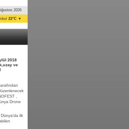
Ağustos 2026
anbul
22°C
▼
nkara
20°C
ylül 2018
ık,uzay ve
d
tarafından
 düzenlenecek
EKNOFEST ,
Dünya Drone
Dünya’da ilk
abilen