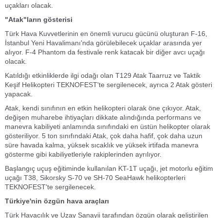
uçakları olacak.
"Atak"ların gösterisi
Türk Hava Kuvvetlerinin en önemli vurucu gücünü oluşturan F-16,
İstanbul Yeni Havalimanı'nda görülebilecek uçaklar arasında yer
alıyor. F-4 Phantom da festivale renk katacak bir diğer avcı uçağı
olacak.
Katıldığı etkinliklerde ilgi odağı olan T129 Atak Taarruz ve Taktik
Keşif Helikopteri TEKNOFEST'te sergilenecek, ayrıca 2 Atak gösteri
yapacak.
Atak, kendi sınıfının en etkin helikopteri olarak öne çıkıyor. Atak,
değişen muharebe ihtiyaçları dikkate alındığında performans ve
manevra kabiliyeti anlamında sınıfındaki en üstün helikopter olarak
gösteriliyor. 5 ton sınıfındaki Atak, çok daha hafif, çok daha uzun
süre havada kalma, yüksek sıcaklık ve yüksek irtifada manevra
gösterme gibi kabiliyetleriyle rakiplerinden ayrılıyor.
Başlangıç uçuş eğitiminde kullanılan KT-1T uçağı, jet motorlu eğitim
uçağı T38, Sikorsky S-70 ve SH-70 SeaHawk helikopterleri
TEKNOFEST'te sergilenecek.
Türkiye'nin özgün hava araçları
Türk Havacılık ve Uzay Sanayii tarafından özgün olarak geliştirilen