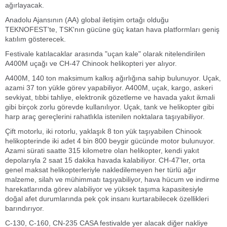
ağırlayacak.
Anadolu Ajansının (AA) global iletişim ortağı olduğu
TEKNOFEST'te, TSK'nın gücüne güç katan hava platformları geniş
katılım gösterecek.
Festivale katılacaklar arasında "uçan kale" olarak nitelendirilen
A400M uçağı ve CH-47 Chinook helikopteri yer alıyor.
A400M, 140 ton maksimum kalkış ağırlığına sahip bulunuyor. Uçak,
azami 37 ton yükle görev yapabiliyor. A400M, uçak, kargo, askeri
sevkiyat, tıbbi tahliye, elektronik gözetleme ve havada yakıt ikmali
gibi birçok zorlu görevde kullanılıyor. Uçak, tank ve helikopter gibi
harp araç gereçlerini rahatlıkla istenilen noktalara taşıyabiliyor.
Çift motorlu, iki rotorlu, yaklaşık 8 ton yük taşıyabilen Chinook
helikopterinde iki adet 4 bin 800 beygir gücünde motor bulunuyor.
Azami sürati saatte 315 kilometre olan helikopter, kendi yakıt
depolarıyla 2 saat 15 dakika havada kalabiliyor. CH-47'ler, orta
genel maksat helikopterleriyle nakledilemeyen her türlü ağır
malzeme, silah ve mühimmatı taşıyabiliyor, hava hücum ve indirme
harekatlarında görev alabiliyor ve yüksek taşıma kapasitesiyle
doğal afet durumlarında pek çok insanı kurtarabilecek özellikleri
barındırıyor.
C-130, C-160, CN-235 CASA festivalde yer alacak diğer nakliye