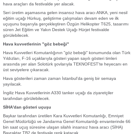
hava araçları da festivalde yer alacak.
Seri üretim aşamasına gelen insansız hava aracı ANKA, yeni nesil
eğitim uçağı Hürkuş, geliştirme çalışmaları devam eden ve ilk
uçuşunu başarıyla gerçekleştiren Özgün Helikopter T625, tasarımı
süren Jet Eğitim ve Yakın Destek Uçağı Hürjet festivalde
görülebilecek.
Hava kuvvetlerinin "göz bebeği"
Hava Kuvvetleri Komutanlığının "göz bebeği" konumunda olan Türk
Yıldızları, F-16 uçaklarıyla gösteri yapan sayılı gösteri timleri
arasında yer alan Solotürk şovlarıyla TEKNOFEST'te heyecanı en
üst seviyelere çıkaracak.
Hava gösterileri zaman zaman İstanbul'da geniş bir semaya
yayılacak.
İngiliz Hava Kuvvetlerinin A330 tanker uçağı da ziyaretçiler
tarafından görülebilecek.
SİHA'dan gösteri uçuşu
Baykar tarafından üretilen Kara Kuvvetleri Komutanlığı, Emniyet
Genel Müdürlüğü ve Jandarma Genel Komutanlığı envanterinde 66
bin saat uçuş süresine ulaşan silahlı insansız hava aracı (SİHA)
Bayraktar TB2 de festivale renk katacak.