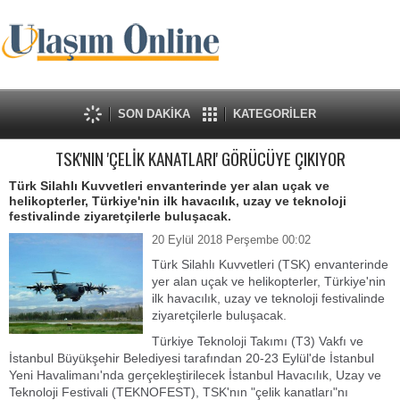
SON DAKİKA
KATEGORİLER
TSK'NIN 'ÇELİK KANATLARI' GÖRÜCÜYE ÇIKIYOR
Türk Silahlı Kuvvetleri envanterinde yer alan uçak ve
helikopterler, Türkiye'nin ilk havacılık, uzay ve teknoloji
festivalinde ziyaretçilerle buluşacak.
20 Eylül 2018 Perşembe 00:02
Türk Silahlı Kuvvetleri (TSK) envanterinde
yer alan uçak ve helikopterler, Türkiye'nin
ilk havacılık, uzay ve teknoloji festivalinde
ziyaretçilerle buluşacak.
Türkiye Teknoloji Takımı (T3) Vakfı ve
İstanbul Büyükşehir Belediyesi tarafından 20-23 Eylül'de İstanbul
Yeni Havalimanı'nda gerçekleştirilecek İstanbul Havacılık, Uzay ve
Teknoloji Festivali (TEKNOFEST), TSK'nın "çelik kanatları"nı