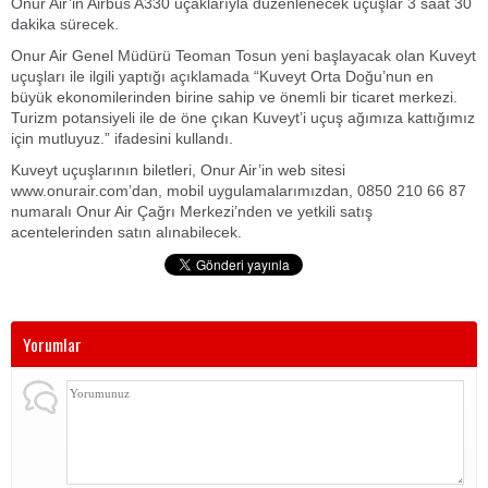
Onur Air’in Airbus A330 uçaklarıyla düzenlenecek uçuşlar 3 saat 30
dakika sürecek.
Onur Air Genel Müdürü Teoman Tosun yeni başlayacak olan Kuveyt
uçuşları ile ilgili yaptığı açıklamada “Kuveyt Orta Doğu’nun en
büyük ekonomilerinden birine sahip ve önemli bir ticaret merkezi.
Turizm potansiyeli ile de öne çıkan Kuveyt’i uçuş ağımıza kattığımız
için mutluyuz.” ifadesini kullandı.
Kuveyt uçuşlarının biletleri, Onur Air’in web sitesi
www.onurair.com’dan, mobil uygulamalarımızdan, 0850 210 66 87
numaralı Onur Air Çağrı Merkezi’nden ve yetkili satış
acentelerinden satın alınabilecek.
Yorumlar