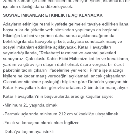
zaman zaman işe alım etkinlikleri düzenliyor. Şirket, İstanbul'da bir
işe alım etkinliği daha düzenleyecek.
SOSYAL İMKANLAR ETKİNLİKTE AÇIKLANACAK
Adayların etkinliğe resmi kıyafetle gelmeleri tavsiye edilirken ilana
başvurular da şirketin web sitesinden yapılmaya da başlandı.
Etkinliğin tarihini ve yerinin daha sonra açıklanacağının da
belirtildiği ilanda havayolu şirketi, adaylara sunulacak maaş ve
sosyal imkanları etkinlikte açıklayacak. Katar Havayolları
yayınladığı ilanda, "Rekabetçi tazminat ve avantaj paketleri
sunuyoruz. Çok uluslu Kabin Ekibi Ekibimize katılın ve konaklama,
yardım ve görev için ulaşım dahil olmak üzere vergisiz bir ücret
paketinin tadını çıkarın" ifadelerine yer verdi. Firma işe alacağı
kişilere ne kadar maaş vereceğini açıklamadı ancak çalışanların
Glassdoor sitesinde paylaştığı bilgilere göre Doha'da yaşayan bir
Katar Havayolları kabin görevlisi ortalama 3 bin dolar maaş alıyor.
Katar Havayolları'nın başvurularda aradığı koşullar şöyle:
-Minimum 21 yaşında olmak
-Parmak uçlarında minimum 212 cm yüksekliğe ulaşabilmek
-Yazılı ve konuşma olarak akıcı İngilizce
-Doha'ya taşınmaya istekli