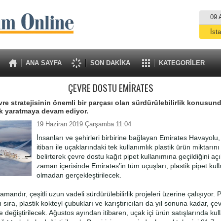
09 
İst
A
ANA SAYFA
SON DAKİKA
KATEGORİLER
ÇEVRE DOSTU EMİRATES
re stratejisinin önemli bir parçası olan sürdürülebilirlik konusund
rk yaratmaya devam ediyor.
19 Haziran 2019 Çarşamba 11:04
İnsanları ve şehirleri birbirine bağlayan Emirates Havayolu,
itibarı ile uçaklarındaki tek kullanımlık plastik ürün miktarın
belirterek çevre dostu kağıt pipet kullanımına geçildiğini açı
zaman içerisinde Emirates’in tüm uçuşları, plastik pipet kul
olmadan gerçekleştirilecek.
amandır, çeşitli uzun vadeli sürdürülebilirlik projeleri üzerine çalışıyor. P
ı sıra, plastik kokteyl çubukları ve karıştırıcıları da yıl sonuna kadar, çe
 ile değiştirilecek. Ağustos ayından itibaren, uçak içi ürün satışlarında kul