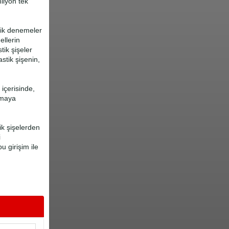
milyon tek
elik denemeler
ellerin
tik şişeler
stik şişenin,
 içerisinde,
amaya
ik şişelerden
i
 girişim ile