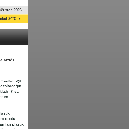
Ağustos 2026
anbul
24°C
▼
nkara
32°C
a attığı
 Haziran ayı
ı azaltacağını
kladı. Kısa
lanımı
lastik
vre dostu
lanılan plastik