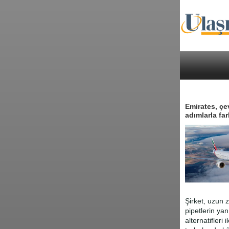
Emirates, çev
adımlarla fa
Şirket, uzun z
pipetlerin yan
alternatifleri