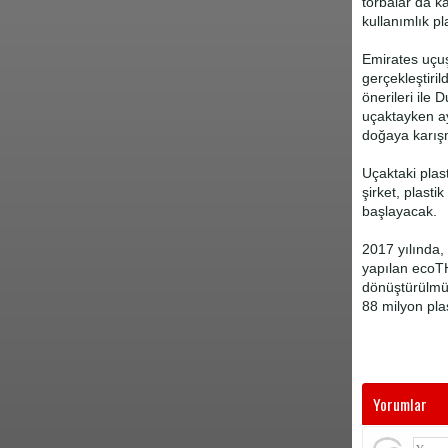
torbalar da kâ
kullanımlık p
Emirates uçuş
gerçekleştiril
önerileri ile
uçaktayken ay
doğaya karışm
Uçaktaki plast
şirket, plast
başlayacak.
2017 yılında,
yapılan ecoTH
dönüştürülmüş
88 milyon pla
Yorumlar