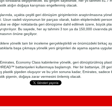
ğıt torbalarla değiştirilecek. Bu girişim sayesinde, her yıl tahmini 81.7 
lastik atığın doğaya karışması engellenmiş olacak.
larında, uçakta çeşitli geri dönüşüm girişimlerinin araştırılmasına yön
di. Uzun vadeli vizyonunun bir parçası olarak, kabin ekiplerindeki person
 Dubai ve diğer noktalarda geri dönüşüme dahil edilmek üzere, büyük plas
rıştırılıyor. Bu sayede, her ay tahmini 3 ton ya da 150,000 civarında pla
asının önüne geçiliyor.
iklere yönelik tam bir inceleme gerçekleştirildi ve önümüzdeki birkaç ay
ik atıklarla başa çıkmaya yönelik yeni girişimleri de aşama aşama uygul
 Emirates, Economy Class kabinlerine yönelik, geri dönüştürülmüş plast
READ™ battaniyeleri kullanmaya başlamıştı. Her bir battaniye, 28 ger
 plastik şişeden oluşuyor ve bu yılın sonuna kadar, Emirates, sadece bu
stik şişenin, doğaya zarar vermesini önlemiş olacak.