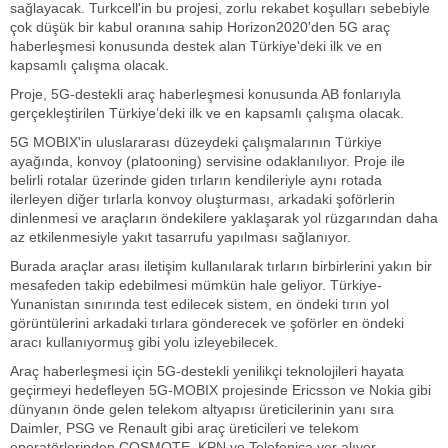
sağlayacak. Turkcell'in bu projesi, zorlu rekabet koşulları sebebiyle
çok düşük bir kabul oranına sahip Horizon2020'den 5G araç
haberleşmesi konusunda destek alan Türkiye'deki ilk ve en
kapsamlı çalışma olacak.
Proje, 5G-destekli araç haberleşmesi konusunda AB fonlarıyla
gerçekleştirilen Türkiye’deki ilk ve en kapsamlı çalışma olacak.
5G MOBIX'in uluslararası düzeydeki çalışmalarının Türkiye
ayağında, konvoy (platooning) servisine odaklanılıyor. Proje ile
belirli rotalar üzerinde giden tırların kendileriyle aynı rotada
ilerleyen diğer tırlarla konvoy oluşturması, arkadaki şoförlerin
dinlenmesi ve araçların öndekilere yaklaşarak yol rüzgarından daha
az etkilenmesiyle yakıt tasarrufu yapılması sağlanıyor.
Burada araçlar arası iletişim kullanılarak tırların birbirlerini yakın bir
mesafeden takip edebilmesi mümkün hale geliyor. Türkiye-
Yunanistan sınırında test edilecek sistem, en öndeki tırın yol
görüntülerini arkadaki tırlara gönderecek ve şoförler en öndeki
aracı kullanıyormuş gibi yolu izleyebilecek.
Araç haberleşmesi için 5G-destekli yenilikçi teknolojileri hayata
geçirmeyi hedefleyen 5G-MOBIX projesinde Ericsson ve Nokia gibi
dünyanın önde gelen telekom altyapısı üreticilerinin yanı sıra
Daimler, PSG ve Renault gibi araç üreticileri ve telekom
operatörlerinden COSMOTE, KPN ve Telefonica yer alıyor.