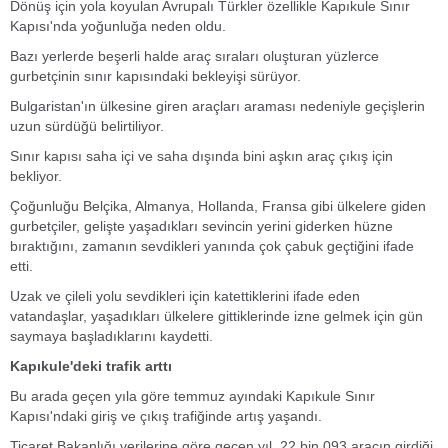
Dönüş için yola koyulan Avrupalı Türkler özellikle Kapıkule Sınır
Kapısı'nda yoğunluğa neden oldu.
Bazı yerlerde beşerli halde araç sıraları oluşturan yüzlerce
gurbetçinin sınır kapısındaki bekleyişi sürüyor.
Bulgaristan'ın ülkesine giren araçları araması nedeniyle geçişlerin
uzun sürdüğü belirtiliyor.
Sınır kapısı saha içi ve saha dışında bini aşkın araç çıkış için
bekliyor.
Çoğunluğu Belçika, Almanya, Hollanda, Fransa gibi ülkelere giden
gurbetçiler, gelişte yaşadıkları sevincin yerini giderken hüzne
bıraktığını, zamanın sevdikleri yanında çok çabuk geçtiğini ifade
etti.
Uzak ve çileli yolu sevdikleri için katettiklerini ifade eden
vatandaşlar, yaşadıkları ülkelere gittiklerinde izne gelmek için gün
saymaya başladıklarını kaydetti.
Kapıkule'deki trafik arttı
Bu arada geçen yıla göre temmuz ayındaki Kapıkule Sınır
Kapısı'ndaki giriş ve çıkış trafiğinde artış yaşandı.
Ticaret Bakanlığı verilerine göre geçen yıl, 22 bin 093 aracın girdiği