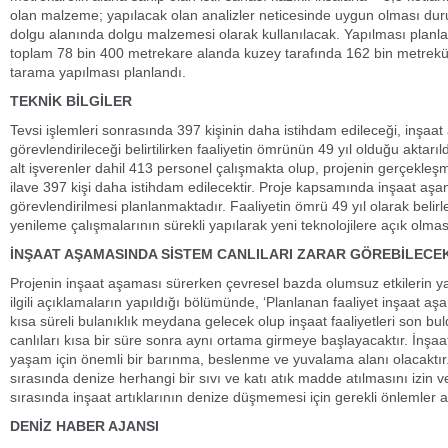
olan malzeme; yapılacak olan analizler neticesinde uygun olması d
dolgu alanında dolgu malzemesi olarak kullanılacak. Yapılması planlan
toplam 78 bin 400 metrekare alanda kuzey tarafında 162 bin metrekü
tarama yapılması planlandı.
TEKNİK BİLGİLER
Tevsi işlemleri sonrasında 397 kişinin daha istihdam edileceği, inşa
görevlendirileceği belirtilirken faaliyetin ömrünün 49 yıl olduğu aktarı
alt işverenler dahil 413 personel çalışmakta olup, projenin gerçekleşm
ilave 397 kişi daha istihdam edilecektir. Proje kapsamında inşaat aş
görevlendirilmesi planlanmaktadır. Faaliyetin ömrü 49 yıl olarak belir
yenileme çalışmalarının sürekli yapılarak yeni teknolojilere açık olması
İNŞAAT AŞAMASINDA SİSTEM CANLILARI ZARAR GÖREBİLECE
Projenin inşaat aşaması sürerken çevresel bazda olumsuz etkilerin yaş
ilgili açıklamaların yapıldığı bölümünde, ‘Planlanan faaliyet inşaat 
kısa süreli bulanıklık meydana gelecek olup inşaat faaliyetleri son b
canlıları kısa bir süre sonra aynı ortama girmeye başlayacaktır. İnşaat
yaşam için önemli bir barınma, beslenme ve yuvalama alanı olacaktır.
sırasında denize herhangi bir sıvı ve katı atık madde atılmasını izin v
sırasında inşaat artıklarının denize düşmemesi için gerekli önlemler al
DENİZ HABER AJANSI