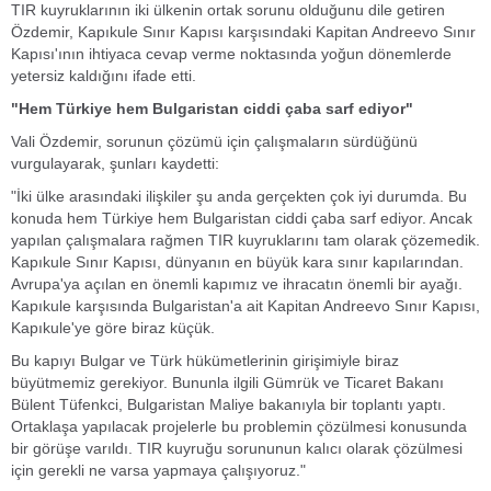
TIR kuyruklarının iki ülkenin ortak sorunu olduğunu dile getiren
Özdemir, Kapıkule Sınır Kapısı karşısındaki Kapitan Andreevo Sınır
Kapısı'ının ihtiyaca cevap verme noktasında yoğun dönemlerde
yetersiz kaldığını ifade etti.
"Hem Türkiye hem Bulgaristan ciddi çaba sarf ediyor"
Vali Özdemir, sorunun çözümü için çalışmaların sürdüğünü
vurgulayarak, şunları kaydetti:
"İki ülke arasındaki ilişkiler şu anda gerçekten çok iyi durumda. Bu
konuda hem Türkiye hem Bulgaristan ciddi çaba sarf ediyor. Ancak
yapılan çalışmalara rağmen TIR kuyruklarını tam olarak çözemedik.
Kapıkule Sınır Kapısı, dünyanın en büyük kara sınır kapılarından.
Avrupa'ya açılan en önemli kapımız ve ihracatın önemli bir ayağı.
Kapıkule karşısında Bulgaristan'a ait Kapitan Andreevo Sınır Kapısı,
Kapıkule'ye göre biraz küçük.
Bu kapıyı Bulgar ve Türk hükümetlerinin girişimiyle biraz
büyütmemiz gerekiyor. Bununla ilgili Gümrük ve Ticaret Bakanı
Bülent Tüfenkci, Bulgaristan Maliye bakanıyla bir toplantı yaptı.
Ortaklaşa yapılacak projelerle bu problemin çözülmesi konusunda
bir görüşe varıldı. TIR kuyruğu sorununun kalıcı olarak çözülmesi
için gerekli ne varsa yapmaya çalışıyoruz."