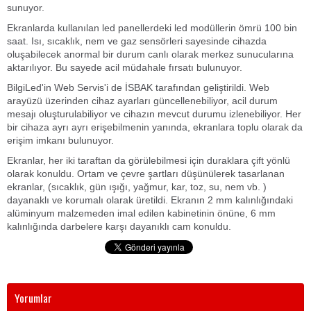
sunuyor.
Ekranlarda kullanılan led panellerdeki led modüllerin ömrü 100 bin
saat. Isı, sıcaklık, nem ve gaz sensörleri sayesinde cihazda
oluşabilecek anormal bir durum canlı olarak merkez sunucularına
aktarılıyor. Bu sayede acil müdahale fırsatı bulunuyor.
BilgiLed'in Web Servis'i de İSBAK tarafından geliştirildi. Web
arayüzü üzerinden cihaz ayarları güncellenebiliyor, acil durum
mesajı oluşturulabiliyor ve cihazın mevcut durumu izlenebiliyor. Her
bir cihaza ayrı ayrı erişebilmenin yanında, ekranlara toplu olarak da
erişim imkanı bulunuyor.
Ekranlar, her iki taraftan da görülebilmesi için duraklara çift yönlü
olarak konuldu. Ortam ve çevre şartları düşünülerek tasarlanan
ekranlar, (sıcaklık, gün ışığı, yağmur, kar, toz, su, nem vb. )
dayanaklı ve korumalı olarak üretildi. Ekranın 2 mm kalınlığındaki
alüminyum malzemeden imal edilen kabinetinin önüne, 6 mm
kalınlığında darbelere karşı dayanıklı cam konuldu.
Yorumlar