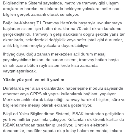
Bilgilendirme Sistemi sayesinde, metro ve tramvay gibi ulaşım
araçlarının hareket noktalarında bekleyen yolculara, sefer saat
bilgileri gerçek zamanlı olarak sunuluyor.
Bağcılar-Kabataş T1 Tramvay Hattı'nda başarıyla uygulanmaya
başlanan sistem için hattın duraklarına 70 adet ekran kurulumu
gerçekleştirildi. Tramvayın geliş dakikasını doğru şekilde yansıtan
ekranlarda, seferlerdeki değişiklik veya sefer iptali gibi durumlar,
anlık bilgilendirmeyle yolculara duyurulabiliyor.
İhtiyaç duyulduğu zaman merkezden acil durum mesajı
yayınlayabilme imkanı da sunan sistem, tramvay hatları başta
olmak üzere bütün raylı sistemlerde kısa zamanda
yaygınlaştırılacak.
Yüzde yüz yerli ve milli yazılım
Duraklarda yer alan ekranlardaki haberleşme modülü sayesinde
ethernet veya GPRS alt yapısı kullanılarak bağlantı yapılıyor.
Merkezin anlık olarak takip ettiği tramvay hareket bilgileri, süre ve
bilgilendirme mesajı olarak ekranda gösteriliyor.
BilgiLed Yolcu Bilgilendirme Sistemi, İSBAK tarafından geliştirilen
yerli ve milli bir yazılımla çalışıyor. Kullanılan elektronik kartlar da
İSBAK tarafından tasarlanıp üretiliyor. Üretilen elektronik
donanımlar, modüler yapıda olup kolay bakım ve montaj imkanı