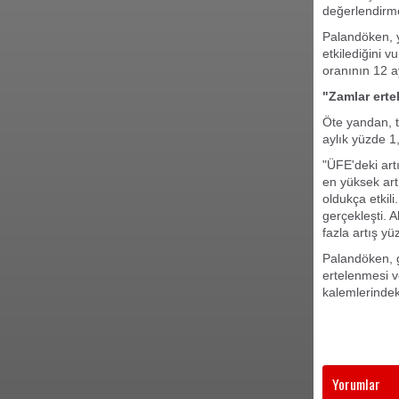
değerlendirm
Palandöken, y
etkilediğini 
oranının 12 a
"Zamlar erte
Öte yandan, t
aylık yüzde 1,
"ÜFE'deki artı
en yüksek art
oldukça etkil
gerçekleşti. 
fazla artış y
Palandöken, 
ertelenmesi v
kalemlerindek
Yorumlar