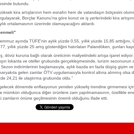
esinde bulundu.
üksek kira artışlarının hem esnafın hem de vatandaşın bütçesini olum
vurgulayarak, Borçlar Kanunu'na göre konut ve iş yerlerindeki kira artışı
ylık ortalamasının üzerinde olamayacağını aktardı.
lenmeli"
emmuz ayında TÜFE'nin aylık yüzde 0,55, yıllık yüzde 15,85 arttığını, 
77, yıllık yüzde 25 artış gösterdiğini hatırlatan Palandöken, şunları kayd
ş, döviz kuruna bağlı olarak üreticinin maliyetindeki artışa işaret ediyor
ışın lokanta ve oteller grubunda gerçekleşmesinde, turizm sezonunun 
i. Sezon indirimlerinin başlamasıyla, aylık bazda en fazla düşüş giyim v
Akaryakıta gelen zamlar ÖTV uygulamasıyla kontrol altına alınmış olsa da
üzde 24,21 ile ulaştırma grubunda oldu."
gelecek dönemde enflasyonun yeniden yükseliş trendine girmemesi içi
e mümkün olduğunca diğer ürünlere zam yapılmamasının, özellikle ene
i zamların önüne geçilmesinin önemli olduğunu ifade etti.