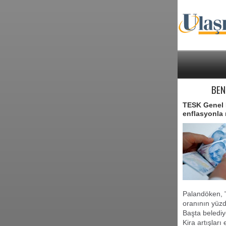
BEN
TESK Genel B
enflasyonla 
Palandöken, "O
oranının yüzd
Başta belediye
Kira artışlar