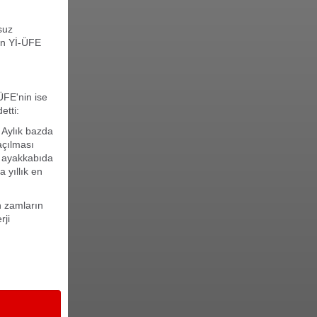
suz
nın Yİ-ÜFE
ÜFE'nin ise
etti:
. Aylık bazda
açılması
e ayakkabıda
 yıllık en
n zamların
rji