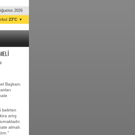
Ağustos 2026
anbul
23°C
▼
nkara
20°C
MELİ
i
el Başkanı
anları
kate
 belirten
kira artış
nsımaktadır.
kate almalı.
lım."