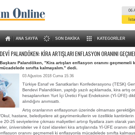
06 
İst
A
ANA SAYFA
SON DAKİKA
KATEGORİLER
DEVİ PALANDÖKEN: KİRA ARTIŞLARI ENFLASYON ORANINI GEÇME
aşkanı Palandöken, "Kira artışları enflasyon oranını geçmemeli k
mücadelede sınıfta kalmayalım." dedi.
03 Ağustos 2018 Cuma 15:36
Türkiye Esnaf ve Sanatkarları Konfederasyonu (TESK) Gen
Bendevi Palandöken, yaptığı yazılı açıklamada, kira artış or
hesaplanırken Yurt İçi Üretici Fiyat Endeksinin (Yİ-ÜFE) dik
alındığını anımsattı.
Artış oranlarının enflasyonun üzerinde olmaması gerektiğini
kul, hastane, belediyelere ait gayrimenkullerin ve özellikle kantinlerin 
e 20-25 seviyelerine çıkması maliyetleri artırıp fiyatlara zam olarak ya
ler, üniversiteler ve il özel idareleri kira artışlarında Yİ-ÜFE oranını dik
ı enflasyon oranını geçmemeli ki enflasyonla mücadelede sınıfta kalmaya