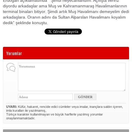
Erdoğan açıklamasında “Şimdi heyecanlandım. Açılışta veririz
diyordu arkadaşlar ama Muş ve Kahramanmaraş Havalimanlarının
terminal binaları bitiyor. Şimdi artık Muş Havalimanı demeyelim dedi
arkadaşlara. Oranın adını da Sultan Alparslan Havalimanı koyalım
dedik” şeklinde konuştu.
Yorumlar
UYARI:
Küfür, hakaret, rencide edici cümleler veya imalar, inançlara saldırı içeren,
imla kuralları ile yazılmamış,
Türkçe karakter kullanılmayan ve büyük harflerle yazılmış yorumlar
onaylanmamaktadır.