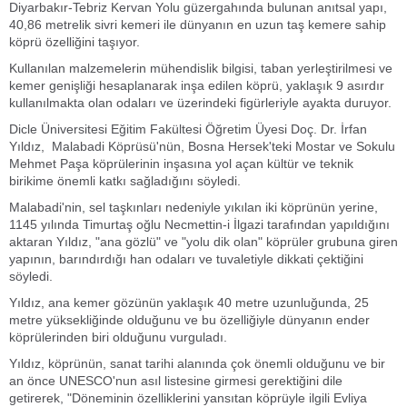
Diyarbakır-Tebriz Kervan Yolu güzergahında bulunan anıtsal yapı,
40,86 metrelik sivri kemeri ile dünyanın en uzun taş kemere sahip
köprü özelliğini taşıyor.
Kullanılan malzemelerin mühendislik bilgisi, taban yerleştirilmesi ve
kemer genişliği hesaplanarak inşa edilen köprü, yaklaşık 9 asırdır
kullanılmakta olan odaları ve üzerindeki figürleriyle ayakta duruyor.
Dicle Üniversitesi Eğitim Fakültesi Öğretim Üyesi Doç. Dr. İrfan
Yıldız, Malabadi Köprüsü'nün, Bosna Hersek'teki Mostar ve Sokulu
Mehmet Paşa köprülerinin inşasına yol açan kültür ve teknik
birikime önemli katkı sağladığını söyledi.
Malabadi'nin, sel taşkınları nedeniyle yıkılan iki köprünün yerine,
1145 yılında Timurtaş oğlu Necmettin-i İlgazi tarafından yapıldığını
aktaran Yıldız, "ana gözlü" ve "yolu dik olan" köprüler grubuna giren
yapının, barındırdığı han odaları ve tuvaletiyle dikkati çektiğini
söyledi.
Yıldız, ana kemer gözünün yaklaşık 40 metre uzunluğunda, 25
metre yüksekliğinde olduğunu ve bu özelliğiyle dünyanın ender
köprülerinden biri olduğunu vurguladı.
Yıldız, köprünün, sanat tarihi alanında çok önemli olduğunu ve bir
an önce UNESCO'nun asıl listesine girmesi gerektiğini dile
getirerek, "Döneminin özelliklerini yansıtan köprüyle ilgili Evliya