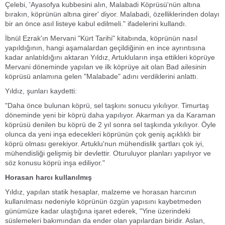
Çelebi, 'Ayasofya kubbesini alın, Malabadi Köprüsü'nün altına
bırakın, köprünün altına girer' diyor. Malabadi, özelliklerinden dolayı
bir an önce asıl listeye kabul edilmeli." ifadelerini kullandı.
İbnül Ezrak'ın Mervani "Kürt Tarihi" kitabında, köprünün nasıl
yapıldığının, hangi aşamalardan geçildiğinin en ince ayrıntısına
kadar anlatıldığını aktaran Yıldız, Artukluların inşa ettikleri köprüye
Mervani döneminde yapılan ve ilk köprüye ait olan Bad ailesinin
köprüsü anlamına gelen "Malabade" adını verdiklerini anlattı.
Yıldız, şunları kaydetti:
"Daha önce bulunan köprü, sel taşkını sonucu yıkılıyor. Timurtaş
döneminde yeni bir köprü daha yapılıyor. Akarman ya da Karaman
köprüsü denilen bu köprü de 2 yıl sonra sel taşkında yıkılıyor. Öyle
olunca da yeni inşa edecekleri köprünün çok geniş açıklıklı bir
köprü olması gerekiyor. Artuklu'nun mühendislik şartları çok iyi,
mühendisliği gelişmiş bir devlettir. Oturuluyor planları yapılıyor ve
söz konusu köprü inşa ediliyor."
Horasan harcı kullanılmış
Yıldız, yapılan statik hesaplar, malzeme ve horasan harcının
kullanılması nedeniyle köprünün özgün yapısını kaybetmeden
günümüze kadar ulaştığına işaret ederek, "Yine üzerindeki
süslemeleri bakımından da ender olan yapılardan biridir. Aslan,