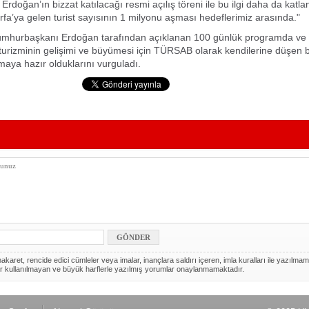
rdoğan’ın bizzat katılacağı resmi açılış töreni ile bu ilgi daha da katla
urfa’ya gelen turist sayısının 1 milyonu aşması hedeflerimiz arasında."
umhurbaşkanı Erdoğan tarafından açıklanan 100 günlük programda ve 
turizminin gelişimi ve büyümesi için TÜRSAB olarak kendilerine düşen 
maya hazır olduklarını vurguladı.
akaret, rencide edici cümleler veya imalar, inançlara saldırı içeren, imla kuralları ile yazılmam
r kullanılmayan ve büyük harflerle yazılmış yorumlar onaylanmamaktadır.