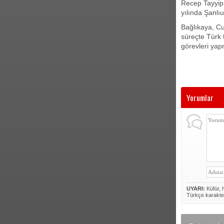
Recep Tayyip E
yılında Şanlı
Bağlıkaya, C
süreçte Türk 
görevleri yap
Yorumlar
UYARI:
Küfür, h
Türkçe karakte