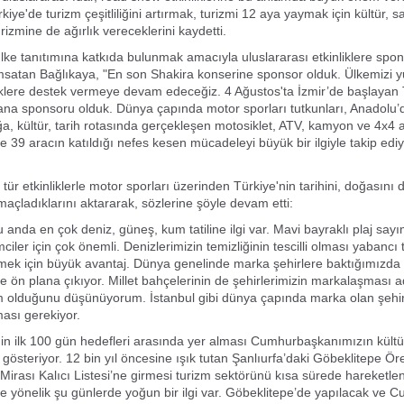
rkiye'de turizm çeşitliliğini artırmak, turizmi 12 aya yaymak için kültür, s
izmine de ağırlık vereceklerini kaydetti.
ke tanıtımına katkıda bulunmak amacıyla uluslararası etkinliklere spon
msatan Bağlıkaya, "En son Shakira konserine sponsor olduk. Ülkemizi y
nliklere destek vermeye devam edeceğiz. 4 Ağustos'ta İzmir’de başlayan
 ana sponsoru olduk. Dünya çapında motor sporları tutkunları, Anadolu’d
, kültür, tarih rotasında gerçekleşen motosiklet, ATV, kamyon ve 4x4 a
e 39 aracın katıldığı nefes kesen mücadeleyi büyük bir ilgiyle takip ediy
tür etkinliklerle motor sporları üzerinden Türkiye'nin tarihini, doğasını
açladıklarını aktararak, sözlerine şöyle devam etti:
 anda en çok deniz, güneş, kum tatiline ilgi var. Mavi bayraklı plaj say
ciler için çok önemli. Denizlerimizin temizliğinin tescilli olması yabancı t
ek için büyük avantaj. Dünya genelinde marka şehirlere baktığımızda
e ön plana çıkıyor. Millet bahçelerinin de şehirlerimizin markalaşması a
m olduğunu düşünüyorum. İstanbul gibi dünya çapında marka olan şehir
ması gerekiyor.
in ilk 100 gün hedefleri arasında yer alması Cumhurbaşkanımızın kültü
gösteriyor. 12 bin yıl öncesine ışık tutan Şanlıurfa’daki Göbeklitepe Öre
Mirası Kalıcı Listesi’ne girmesi turizm sektörünü kısa sürede hareketlen
e yönelik şu günlerde yoğun bir ilgi var. Göbeklitepe’de yapılacak ve