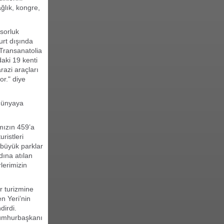
ağlık, kongre,
sorluk
urt dışında
 Transanatolia
aki 19 kenti
razi araçları
or." diye
 dünyaya
ımızın 459’a
uristleri
 büyük parklar
dına atılan
lerimizin
r turizmine
n Yeri’nin
dirdi.
 Cumhurbaşkanı