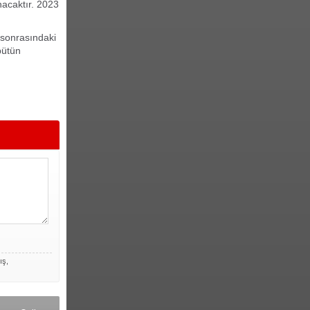
nacaktır. 2023
sonrasındaki
bütün
ış,