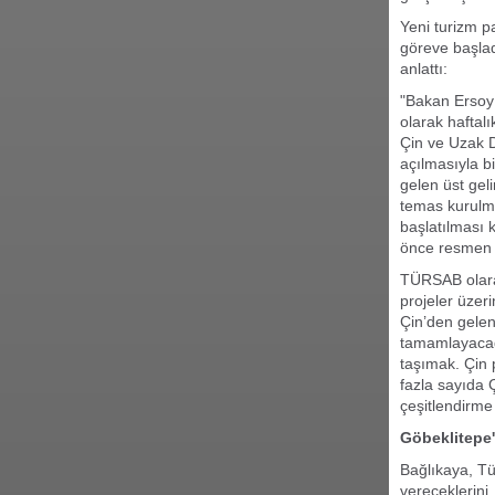
Yeni turizm p
göreve başlad
anlattı:
"Bakan Ersoy i
olarak haftal
Çin ve Uzak Do
açılmasıyla b
gelen üst gel
temas kurulma
başlatılması k
önce resmen b
TÜRSAB olarak
projeler üzeri
Çin’den gelen
tamamlayacağı
taşımak. Çin 
fazla sayıda 
çeşitlendirme
Göbeklitepe'
Bağlıkaya, Tür
vereceklerini