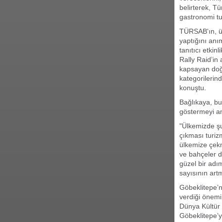
belirterek, Tü
gastronomi tur
TÜRSAB'ın, ül
yaptığını anı
tanıtıcı etki
Rally Raid’in
kapsayan doğa
kategorilerind
konuştu.
Bağlıkaya, bu 
göstermeyi am
"Ülkemizde şu
çıkması turizm
ülkemize çekm
ve bahçeler d
güzel bir adı
sayısının art
Göbeklitepe’n
verdiği önemi 
Dünya Kültür 
Göbeklitepe’y