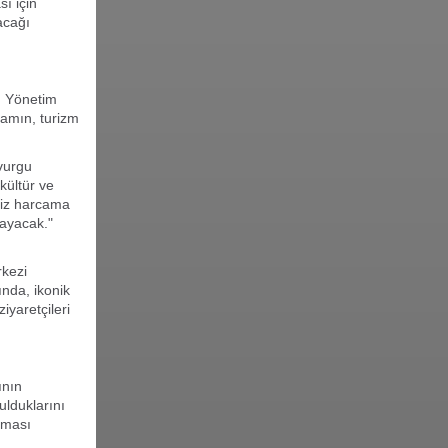
ı için
acağı
) Yönetim
amın, turizm
vurgu
kültür ve
miz harcama
layacak."
rkezi
ında, ikonik
iyaretçileri
ının
ulduklarını
aması