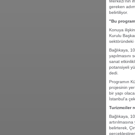
Merkezi'nin i
gereken adıml
belirtiliyor.
"Bu program
Konuya ilişki
Kurulu Başkan
sektöründeki 
Bağlıkaya, 10
yapılmasını so
sanat etkinli
potansiyeli y
dedi.
Programın Kül
projesinin ye
bir yapı olaca
İstanbul’a çe
Turizmciler r
Bağlıkaya, 10
artırılmasına
belirterek, Ç
gerçekleştiren