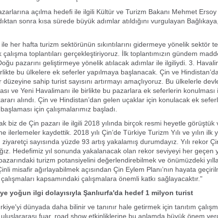
azarlarına açılma hedefi ile ilgili Kültür ve Turizm Bakanı Mehmet Ersoy
ıktan sonra kısa sürede büyük adımlar atıldığını vurgulayan Bağlıkaya,
le her hafta turizm sektörünün sıkıntılarını gidermeye yönelik sektör tem
ık çalışma toplantıları gerçekleştiriyoruz. İlk toplantımızın gündem madd
ğu pazarını geliştirmeye yönelik atılacak adımlar ile ilgiliydi. 3. Haval
irlikte bu ülkelere ek seferler yapılmaya başlanacak. Çin ve Hindistan’
ir düzeyine sahip turist sayısını artırmayı amaçlıyoruz. Bu ülkelerle dev
sı ve Yeni Havalimanı ile birlikte bu pazarlara ek seferlerin konulması i
ararı alındı. Çin ve Hindistan’dan gelen uçaklar için konulacak ek seferl
aşlaması için çalışmalarımız başladı.
 biz de Çin pazarı ile ilgili 2018 yılında birçok resmi heyetle görüştük 
ne ilerlemeler kaydettik. 2018 yılı Çin’de Türkiye Turizm Yılı ve yılın ilk 
 ziyaretçi sayısında yüzde 93 artış yakalamış durumdayız. Yılı rekor Çinl
z. Hedefimiz yıl sonunda yakalanacak olan rekor seviyeyi her geçen y
pazarındaki turizm potansiyelini değerlendirebilmek ve önümüzdeki yıl
Çinli misafir ağırlayabilmek açısından Çin Eylem Planı’nın hayata geçiri
 çalışmaları kapsamındaki çalışmalara önemli katkı sağlayacaktır."
ye yoğun ilgi dolayısıyla Şanlıurfa'da hedef 1 milyon turist
kiye'yi dünyada daha bilinir ve tanınır hale getirmek için tanıtım çalışm
, uluslararası fuar, road show etkinliklerine bu anlamda büyük önem verd