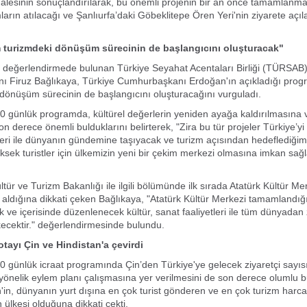
halesinin sonuçlandırılarak, bu önemli projenin bir an önce tamamlanmas
arın atılacağı ve Şanlıurfa’daki Göbeklitepe Ören Yeri'nin ziyarete açıl
 turizmdeki dönüşüm sürecinin de başlangıcını oluşturacak"
n değerlendirmede bulunan Türkiye Seyahat Acentaları Birliği (TÜRSAB
ı Firuz Bağlıkaya, Türkiye Cumhurbaşkanı Erdoğan'ın açıkladığı progr
dönüşüm sürecinin de başlangıcını oluşturacağını vurguladı.
0 günlük programda, kültürel değerlerin yeniden ayağa kaldırılmasına 
n derece önemli bulduklarını belirterek, "Zira bu tür projeler Türkiye’yi 
kleri ile dünyanın gündemine taşıyacak ve turizm açısından hedeflediği
üksek turistler için ülkemizin yeni bir çekim merkezi olmasına imkan sağ
tür ve Turizm Bakanlığı ile ilgili bölümünde ilk sırada Atatürk Kültür Me
r aldığına dikkati çeken Bağlıkaya, "Atatürk Kültür Merkezi tamamlandığ
k ve içerisinde düzenlenecek kültür, sanat faaliyetleri ile tüm dünyadan z
kecektir." değerlendirmesinde bulundu.
otayı Çin ve Hindistan'a çevirdi
0 günlük icraat programında Çin’den Türkiye'ye gelecek ziyaretçi sayıs
 yönelik eylem planı çalışmasına yer verilmesini de son derece olumlu b
in'in, dünyanın yurt dışına en çok turist gönderen ve en çok turizm harc
 ülkesi olduğuna dikkati çekti.