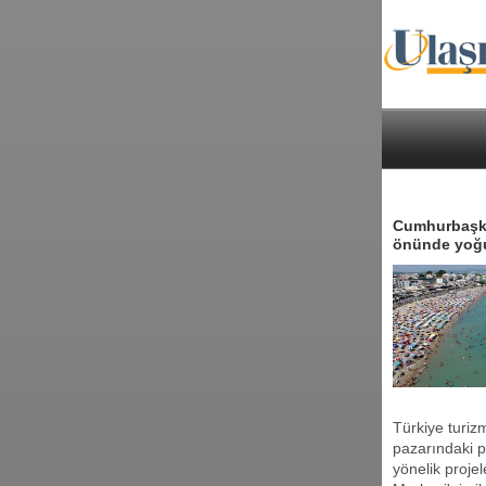
Cumhurbaşka
önünde yoğu
Türkiye turiz
pazarındaki p
yönelik proje