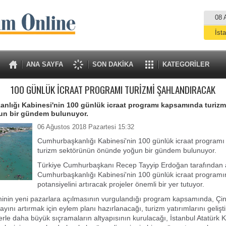
08 
İst
A
ANA SAYFA
SON DAKİKA
KATEGORİLER
100 GÜNLÜK İCRAAT PROGRAMI TURİZMİ ŞAHLANDIRACAK
nlığı Kabinesi'nin 100 günlük icraat programı kapsamında turiz
n bir gündem bulunuyor.
06 Ağustos 2018 Pazartesi 15:32
Cumhurbaşkanlığı Kabinesi'nin 100 günlük icraat program
turizm sektörünün önünde yoğun bir gündem bulunuyor.
Türkiye Cumhurbaşkanı Recep Tayyip Erdoğan tarafından 
Cumhurbaşkanlığı Kabinesi'nin 100 günlük icraat programı
potansiyelini artıracak projeler önemli bir yer tutuyor.
minin yeni pazarlara açılmasının vurgulandığı program kapsamında, Çin
ayını artırmak için eylem planı hazırlanacağı, turizm yatırımlarını geliş
lerle daha büyük sıçramaların altyapısının kurulacağı, İstanbul Atatürk K