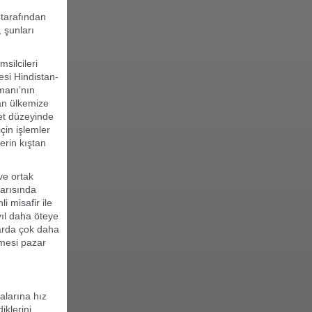
 tarafından
 şunları
silcileri
esi Hindistan-
imanı’nın
dan ülkemize
let düzeyinde
çin işlemler
erin kıştan
ve ortak
yarısında
i misafir ile
ıl daha öteye
larda çok daha
lmesi pazar
alarına hız
iklerini