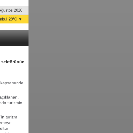
Ağustos 2026
anbul
29°C
▼
nkara
34°C
m sektörünün
ı kapsamında
açıklanan,
nda turizmin
’in turizm
tirmeye
ültür