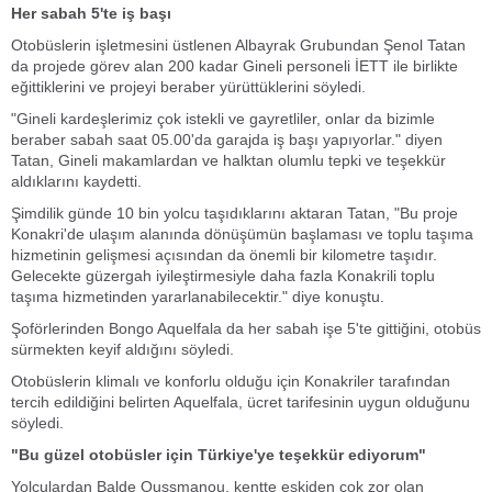
Her sabah 5'te iş başı
Otobüslerin işletmesini üstlenen Albayrak Grubundan Şenol Tatan
da projede görev alan 200 kadar Gineli personeli İETT ile birlikte
eğittiklerini ve projeyi beraber yürüttüklerini söyledi.
"Gineli kardeşlerimiz çok istekli ve gayretliler, onlar da bizimle
beraber sabah saat 05.00'da garajda iş başı yapıyorlar." diyen
Tatan, Gineli makamlardan ve halktan olumlu tepki ve teşekkür
aldıklarını kaydetti.
Şimdilik günde 10 bin yolcu taşıdıklarını aktaran Tatan, "Bu proje
Konakri'de ulaşım alanında dönüşümün başlaması ve toplu taşıma
hizmetinin gelişmesi açısından da önemli bir kilometre taşıdır.
Gelecekte güzergah iyileştirmesiyle daha fazla Konakrili toplu
taşıma hizmetinden yararlanabilecektir." diye konuştu.
Şoförlerinden Bongo Aquelfala da her sabah işe 5'te gittiğini, otobüs
sürmekten keyif aldığını söyledi.
Otobüslerin klimalı ve konforlu olduğu için Konakriler tarafından
tercih edildiğini belirten Aquelfala, ücret tarifesinin uygun olduğunu
söyledi.
"Bu güzel otobüsler için Türkiye'ye teşekkür ediyorum"
Yolculardan Balde Oussmanou, kentte eskiden çok zor olan