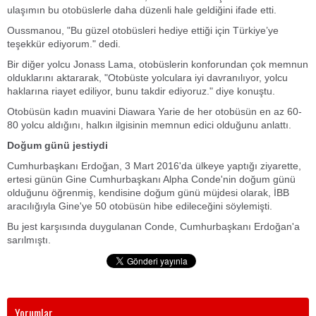
ulaşımın bu otobüslerle daha düzenli hale geldiğini ifade etti.
Oussmanou, "Bu güzel otobüsleri hediye ettiği için Türkiye’ye
teşekkür ediyorum." dedi.
Bir diğer yolcu Jonass Lama, otobüslerin konforundan çok memnun
olduklarını aktararak, "Otobüste yolculara iyi davranılıyor, yolcu
haklarına riayet ediliyor, bunu takdir ediyoruz." diye konuştu.
Otobüsün kadın muavini Diawara Yarie de her otobüsün en az 60-
80 yolcu aldığını, halkın ilgisinin memnun edici olduğunu anlattı.
Doğum günü jestiydi
Cumhurbaşkanı Erdoğan, 3 Mart 2016'da ülkeye yaptığı ziyarette,
ertesi günün Gine Cumhurbaşkanı Alpha Conde'nin doğum günü
olduğunu öğrenmiş, kendisine doğum günü müjdesi olarak, İBB
aracılığıyla Gine'ye 50 otobüsün hibe edileceğini söylemişti.
Bu jest karşısında duygulanan Conde, Cumhurbaşkanı Erdoğan'a
sarılmıştı.
Yorumlar