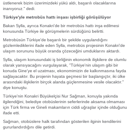
üstlenerek bizim üzerimizdeki yükü aldı, başarılı olacaklarına
inanıyoruz." dedi.
Türkiye'yle metrobüs hattı inşası işbirliği görüşülüyor
Bakan Sylla, ayrıca Konakri’de bir metrobüs hattı inşa edilmesi
konusunda Türkiye ile görüşmelerin sürdüğünü belirtti.
Metrobüsün Türkiye'de başarılı bir şekilde uygulandığını
gözlemlediklerini ifade eden Sylla, metrobüs projesinin Konakri'de
ulaşım sorununu büyük oranda çözeceğini umduklarını aktardı.
Sylla, ulaşım konusundaki iş birliğinin ekonomik ilişkilere de olumlu
olarak yansıyacağını vurgulayarak, "Türkiye'nin ulaşım gibi bir
konuda Gine’ye el uzatması, ekonomimizin de kalkınmasına fayda
sağlayacaktır. Bu projenin hayata geçmesi bir başlangıçtır, iki ülke
arasındaki ilişkilerin birçok alanda güçlenmesine vesile olacaktır."
diye konuştu.
Türkiye'nin Konakri Büyükelçisi Nur Sağman, konuyla yakında
ilgilendiğini, belediye otobüslerinin seferlerinde aksama olmaması
için Türk firma ve Gineli makamların ciddi uğraşlar içinde olduğunu
ifade etti.
Sağman, otobüslere halk tarafından gösterilen ilginin kendilerini
gururlandırdığını dile getirdi.