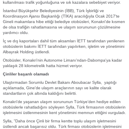
kullanılması trafik yoğunluğuna ve sık kazalara sebebiyet veriyor.
İstanbul Büyükşehir Belediyesinin (İBB), Türk İşbirliği ve
Koordinasyon Ajansı Başkanlığı (TİKA) aracılığıyla Ocak 2017'te
Gineli makamlara hibe ettiği belediye otobüsleri, Konakri'de kısmen
de olsa trafiğin rahatlamasına ve ulaşım sorununun çözülmesine
yardımcı oldu.
İç ve dış kaportaları dahil tüm aksamları İETT tarafından yenilenen
otobüslerin bakımı İETT tarafından yapılırken, işletim ve yönetimini
Albayrak Holding üstlendi.
Otobüsler, Konakri'nin Autonome Limanı'ndan-Dabompa'ya kadar
yaklaşık 28 kilometrelik hatta hizmet veriyor.
Çinliler başarılı olamadı
Ulaştırmadan Sorumlu Devlet Bakanı Aboubacar Sylla, yaptığı
açıklamada, Gine'de ulaşım araçlarının sayı ve kalite olarak
standartların çok altında kaldığını belirtti.
Konakri'de yaşanan ulaşım sorununun Türkiye’den hediye edilen
otobüslerle rahatladığını söyleyen Sylla, Türk firmasının otobüslerin
işletmesini üstlenmesinin kent yönetimini memnun ettiğini vurguladı.
Sylla, "Daha önce Çinli bir firma kentte toplu ulaşım işletmesini
üstlendi ancak başarısız oldu. Türk firması otobüslerin işletmesini