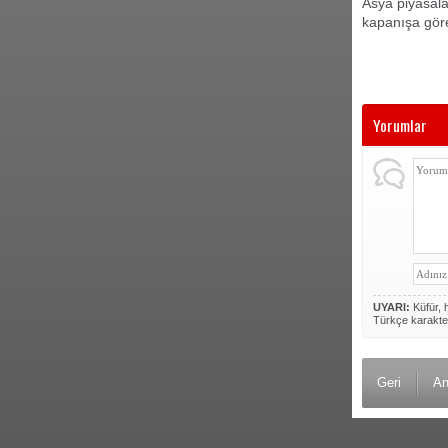
Asya piyasalar
kapanışa göre
Yorumlar
UYARI:
Küfür, h
Türkçe karakte
Geri
An