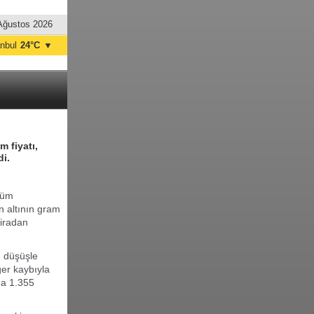
Ağustos 2026
anbul
24°C
▼
nkara
28°C
 fiyatı,
i.
tüm
n altının gram
liradan
e düşüşle
ğer kaybıyla
da 1.355