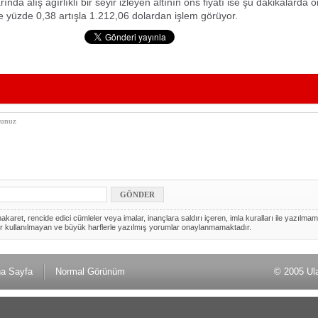
ında alış ağırlıklı bir seyir izleyen altının ons fiyatı ise şu dakikalarda 
 yüzde 0,38 artışla 1.212,06 dolardan işlem görüyor.
akaret, rencide edici cümleler veya imalar, inançlara saldırı içeren, imla kuralları ile yazılmam
r kullanılmayan ve büyük harflerle yazılmış yorumlar onaylanmamaktadır.
a Sayfa
Normal Görünüm
© 2005 Ul