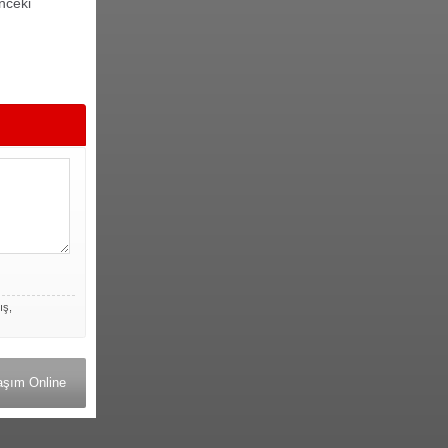
önceki
ış,
aşım Online