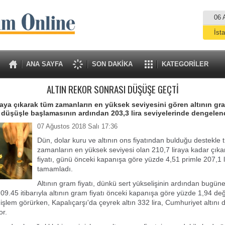
06 
İst
A
ANA SAYFA
SON DAKİKA
KATEGORİLER
ALTIN REKOR SONRASI DÜŞÜŞE GEÇTİ
raya çıkarak tüm zamanların en yüksek seviyesini gören altının gram
üşüşle başlamasının ardından 203,3 lira seviyelerinde dengelend
07 Ağustos 2018 Salı 17:36
Dün, dolar kuru ve altının ons fiyatından bulduğu destekle 
zamanların en yüksek seviyesi olan 210,7 liraya kadar çıka
fiyatı, günü önceki kapanışa göre yüzde 4,51 primle 207,1 
tamamladı.
Altının gram fiyatı, dünkü sert yükselişinin ardından bugün
 09.45 itibarıyla altının gram fiyatı önceki kapanışa göre yüzde 1,94 de
 işlem görürken, Kapalıçarşı'da çeyrek altın 332 lira, Cumhuriyet altını 
or.