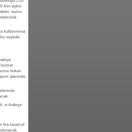
büyüklüğü 210
50 bini aşkın
haleler, kamu
elektronik
da kullanımına
, bu sayede
haleye
, hizmet
masına imkan
yapım işlerinde
elerinde
acak.
k, e-ihaleye
 lira tasarruf
bulunacak.