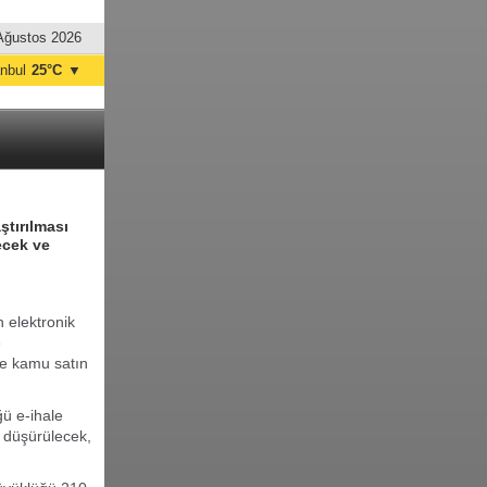
Ağustos 2026
anbul
25°C
▼
nkara
31°C
ştırılması
lecek ve
 elektronik
e
 ve kamu satın
ü e-ihale
i düşürülecek,