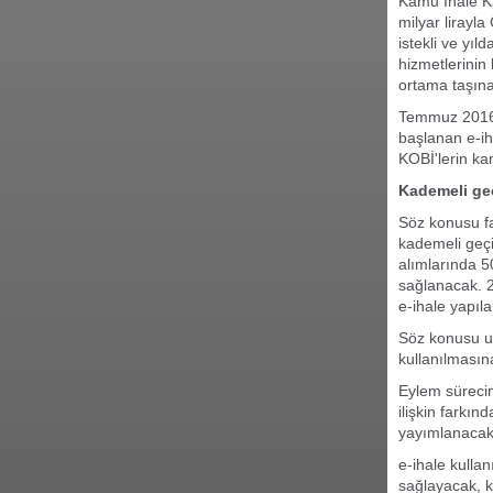
Kamu İhale Ka
milyar lirayla
istekli ve yıl
hizmetlerinin 
ortama taşın
Temmuz 2016'd
başlanan e-ih
KOBİ'lerin kam
Kademeli ge
Söz konusu fa
kademeli geçi
alımlarında 5
sağlanacak. 20
e-ihale yapıla
Söz konusu uy
kullanılmasın
Eylem sürecin
ilişkin farkın
yayımlanacak
e-ihale kullan
sağlayacak, k