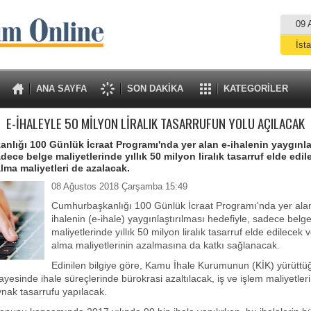
09 
İst
A
ANA SAYFA
SON DAKİKA
KATEGORİLER
E-İHALEYLE 50 MİLYON LİRALIK TASARRUFUN YOLU AÇILACAK
lığı 100 Günlük İcraat Programı'nda yer alan e-ihalenin yaygınla
dece belge maliyetlerinde yıllık 50 milyon liralık tasarruf elde edi
lma maliyetleri de azalacak.
08 Ağustos 2018 Çarşamba 15:49
Cumhurbaşkanlığı 100 Günlük İcraat Programı'nda yer alan
ihalenin (e-ihale) yaygınlaştırılması hedefiyle, sadece belg
maliyetlerinde yıllık 50 milyon liralık tasarruf elde edilecek
alma maliyetlerinin azalmasına da katkı sağlanacak.
Edinilen bilgiye göre, Kamu İhale Kurumunun (KİK) yürüttüğ
yesinde ihale süreçlerinde bürokrasi azaltılacak, iş ve işlem maliyetler
nak tasarrufu yapılacak.