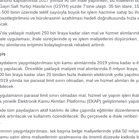
nunu kapsamında 2017 yılında 90 bin ihale yapılırken, bu ihalelerin 
 Gayri Safi Yurtiçi Hasıla'nın (GSYH) yüzde 7'sine ulaştı. 35 bin idare, 1
da 500 binin üzerinde teklif sayısıyla büyük bir işlem hacmine sahip bu i
basitleştirilmesi ve bürokrasinin azaltılması hedefi doğrultusunda hızla 
acak.
a yaklaşık maliyeti 250 bin liraya kadar olan mal ve hizmet alımların
ale uygulaması, ihale süreçlerinde iş ve işlem maliyetlerini düşürürken
u alımlarına erişimini kolaylaştırarak rekabeti arttırdı.
çiş
ydaların yaygınlaştırılması için kamu alımlarında 2019 yılına kadar e-i
ş yapılacak. Öncelikle yaklaşık maliyeti mal alımlarında 8 milyon liraya
00 bin liraya kadar olan 20 binden fazla ihalenin elektronik yolla yapıl
19 yılında ise parasal limit sınırı olmadan, mal ve hizmet alımları ile 
bilecek.
gulamanın parasal limit sınırı olmadan mal, hizmet ve yapım işleri ihal
a yönelik Elektronik Kamu Alımları Platformu (EKAP) geliştirmeleri yapıl
de tüm paydaşların aktif katılımı ile ülke çapında eğitimler düzenlenere
dalık artırılacak ve kullanımı özendirilecek. Bu çerçevede e-ihale rehberi
.
ımının yaygınlaştırılması, tek başına belge maliyetlerinde yıllık 50 milyon
amu satın alma maliyetlerinin azalmasına da önemli düzeyde katkıda 