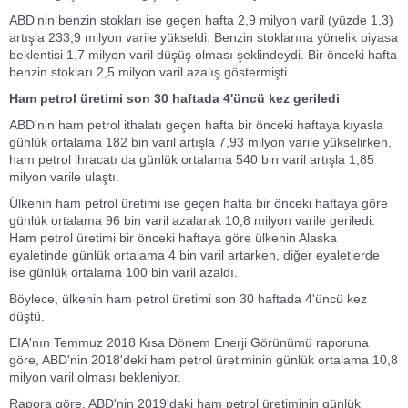
ABD'nin benzin stokları ise geçen hafta 2,9 milyon varil (yüzde 1,3)
artışla 233,9 milyon varile yükseldi. Benzin stoklarına yönelik piyasa
beklentisi 1,7 milyon varil düşüş olması şeklindeydi. Bir önceki hafta
benzin stokları 2,5 milyon varil azalış göstermişti.
Ham petrol üretimi son 30 haftada 4'üncü kez geriledi
ABD'nin ham petrol ithalatı geçen hafta bir önceki haftaya kıyasla
günlük ortalama 182 bin varil artışla 7,93 milyon varile yükselirken,
ham petrol ihracatı da günlük ortalama 540 bin varil artışla 1,85
milyon varile ulaştı.
Ülkenin ham petrol üretimi ise geçen hafta bir önceki haftaya göre
günlük ortalama 96 bin varil azalarak 10,8 milyon varile geriledi.
Ham petrol üretimi bir önceki haftaya göre ülkenin Alaska
eyaletinde günlük ortalama 4 bin varil artarken, diğer eyaletlerde
ise günlük ortalama 100 bin varil azaldı.
Böylece, ülkenin ham petrol üretimi son 30 haftada 4'üncü kez
düştü.
EIA'nın Temmuz 2018 Kısa Dönem Enerji Görünümü raporuna
göre, ABD'nin 2018'deki ham petrol üretiminin günlük ortalama 10,8
milyon varil olması bekleniyor.
Rapora göre, ABD'nin 2019'daki ham petrol üretiminin günlük