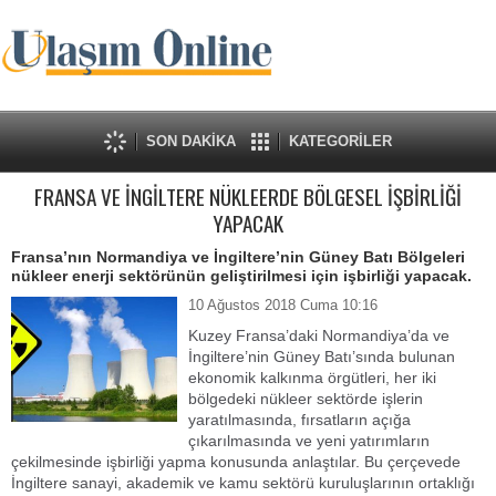
SON DAKİKA
KATEGORİLER
FRANSA VE İNGİLTERE NÜKLEERDE BÖLGESEL İŞBİRLİĞİ
YAPACAK
Fransa’nın Normandiya ve İngiltere’nin Güney Batı Bölgeleri
nükleer enerji sektörünün geliştirilmesi için işbirliği yapacak.
10 Ağustos 2018 Cuma 10:16
Kuzey Fransa’daki Normandiya’da ve
İngiltere’nin Güney Batı’sında bulunan
ekonomik kalkınma örgütleri, her iki
bölgedeki nükleer sektörde işlerin
yaratılmasında, fırsatların açığa
çıkarılmasında ve yeni yatırımların
çekilmesinde işbirliği yapma konusunda anlaştılar. Bu çerçevede
İngiltere sanayi, akademik ve kamu sektörü kuruluşlarının ortaklığı