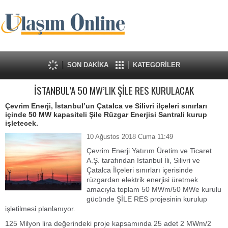
SON DAKİKA
KATEGORİLER
İSTANBUL’A 50 MW’LIK ŞİLE RES KURULACAK
Çevrim Enerji, İstanbul’un Çatalca ve Silivri ilçeleri sınırları
içinde 50 MW kapasiteli Şile Rüzgar Enerjisi Santrali kurup
işletecek.
10 Ağustos 2018 Cuma 11:49
Çevrim Enerji Yatırım Üretim ve Ticaret
A.Ş. tarafından İstanbul İli, Silivri ve
Çatalca İlçeleri sınırları içerisinde
rüzgardan elektrik enerjisi üretmek
amacıyla toplam 50 MWm/50 MWe kurulu
gücünde ŞİLE RES projesinin kurulup
işletilmesi planlanıyor.
125 Milyon lira değerindeki proje kapsamında 25 adet 2 MWm/2