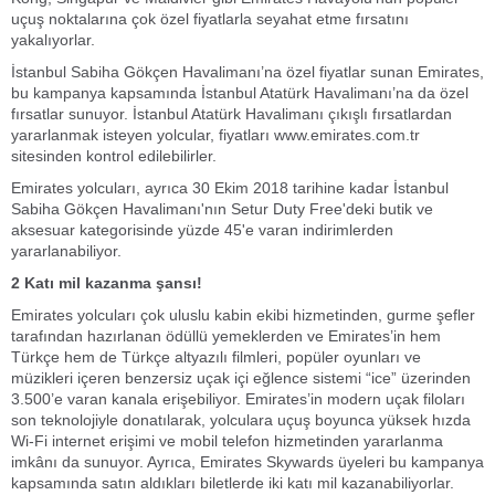
uçuş noktalarına çok özel fiyatlarla seyahat etme fırsatını
yakalıyorlar.
İstanbul Sabiha Gökçen Havalimanı’na özel fiyatlar sunan Emirates,
bu kampanya kapsamında İstanbul Atatürk Havalimanı’na da özel
fırsatlar sunuyor. İstanbul Atatürk Havalimanı çıkışlı fırsatlardan
yararlanmak isteyen yolcular, fiyatları www.emirates.com.tr
sitesinden kontrol edilebilirler.
Emirates yolcuları, ayrıca 30 Ekim 2018 tarihine kadar İstanbul
Sabiha Gökçen Havalimanı'nın Setur Duty Free'deki butik ve
aksesuar kategorisinde yüzde 45'e varan indirimlerden
yararlanabiliyor.
2 Katı mil kazanma şansı!
Emirates yolcuları çok uluslu kabin ekibi hizmetinden, gurme şefler
tarafından hazırlanan ödüllü yemeklerden ve Emirates’in hem
Türkçe hem de Türkçe altyazılı filmleri, popüler oyunları ve
müzikleri içeren benzersiz uçak içi eğlence sistemi “ice” üzerinden
3.500’e varan kanala erişebiliyor. Emirates’in modern uçak filoları
son teknolojiyle donatılarak, yolculara uçuş boyunca yüksek hızda
Wi-Fi internet erişimi ve mobil telefon hizmetinden yararlanma
imkânı da sunuyor. Ayrıca, Emirates Skywards üyeleri bu kampanya
kapsamında satın aldıkları biletlerde iki katı mil kazanabiliyorlar.