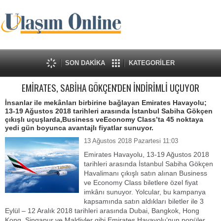
SON DAKİKA
KATEGORİLER
EMİRATES, SABİHA GÖKÇEN'DEN İNDİRİMLİ UÇUYOR
İnsanlar ile mekânları birbirine bağlayan Emirates Havayolu;
13-19 Ağustos 2018 tarihleri arasında İstanbul Sabiha Gökçen
çıkışlı uçuşlarda,Business veEconomy Class’ta 45 noktaya
yedi gün boyunca avantajlı fiyatlar sunuyor.
13 Ağustos 2018 Pazartesi 11:03
Emirates Havayolu, 13-19 Ağustos 2018
tarihleri arasında İstanbul Sabiha Gökçen
Havalimanı çıkışlı satın alınan Business
ve Economy Class biletlere özel fiyat
imkânı sunuyor. Yolcular, bu kampanya
kapsamında satın aldıkları biletler ile 3
Eylül – 12 Aralık 2018 tarihleri arasında Dubai, Bangkok, Hong
Kong, Singapur ve Maldivler gibi Emirates Havayolu’nun popüler