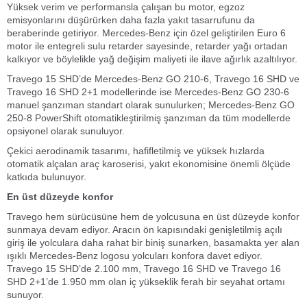
Yüksek verim ve performansla çalışan bu motor, egzoz
emisyonlarını düşürürken daha fazla yakıt tasarrufunu da
beraberinde getiriyor. Mercedes-Benz için özel geliştirilen Euro 6
motor ile entegreli sulu retarder sayesinde, retarder yağı ortadan
kalkıyor ve böylelikle yağ değişim maliyeti ile ilave ağırlık azaltılıyor.
Travego 15 SHD’de Mercedes-Benz GO 210-6, Travego 16 SHD ve
Travego 16 SHD 2+1 modellerinde ise Mercedes-Benz GO 230-6
manuel şanzıman standart olarak sunulurken; Mercedes-Benz GO
250-8 PowerShift otomatikleştirilmiş şanzıman da tüm modellerde
opsiyonel olarak sunuluyor.
Çekici aerodinamik tasarımı, hafifletilmiş ve yüksek hızlarda
otomatik alçalan araç karoserisi, yakıt ekonomisine önemli ölçüde
katkıda bulunuyor.
En üst düzeyde konfor
Travego hem sürücüsüne hem de yolcusuna en üst düzeyde konfor
sunmaya devam ediyor. Aracın ön kapısındaki genişletilmiş açılı
giriş ile yolculara daha rahat bir biniş sunarken, basamakta yer alan
ışıklı Mercedes-Benz logosu yolcuları konfora davet ediyor.
Travego 15 SHD’de 2.100 mm, Travego 16 SHD ve Travego 16
SHD 2+1’de 1.950 mm olan iç yükseklik ferah bir seyahat ortamı
sunuyor.