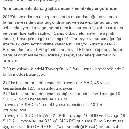
pazarına sunulması planlanıyor.
Yeni tasarım ile daha güçlü, dinamik ve etkileyici görünüm
2016’da tasarlanan ön ızgarası, arka motor kapağı, ön ve arka
farları sayesinde daha güçlü, dinamik ve etkileyici bir görünüme
sahip olan yeni Travego, aerodinamik tasarımı ile yakıt tasarrufuna
ve verimliliğe katkı sağlıyor. Sahip olduğu alüminyum alaşımlı
jantlar, Travego’nun görsel zenginliğini artırıyor ve aracın ağırlığını
azaltarak yakıt ekonomisine katkıda bulunuyor. Yıkama özellikli
Bixenon ön farlar, LED gündüz farları ve LED teknolojili arka farlar
daha iyi görmeyi ve fark edilmeyi sağlayarak enerji verimliliğini
artırıyor.
3,99 m yüksekliğindeki Travego’nun 2 farklı uzunluk seçeneğinde 3
farklı modeli bulunuyor.
2+2 koltuklandırma düzenindeki Travego 15 SHD, 46 yolcu
kapasitesi ile 12,3 m uzunluğundayken,
2+2 koltuklandırma düzenindeki diğer bir model olan Travego 16
SHD, 50 yolcu kapasitesi ile 13,1 m,
Travego 16 SHD 2+1 ise, 41 yolcu kapasitesi ile 13,1 m
uzunluğunda.
Travego 15 SHD 315 kW (428 PS), Travego 16 SHD ve Travego 16
SHD 2+1 modelleri ise 335 kW (456 PS) gücünde Euro 6 normuna
uygun 6 silindirli OM 470 FE (Yakıt Verimliliği Paketi) motora sahip.