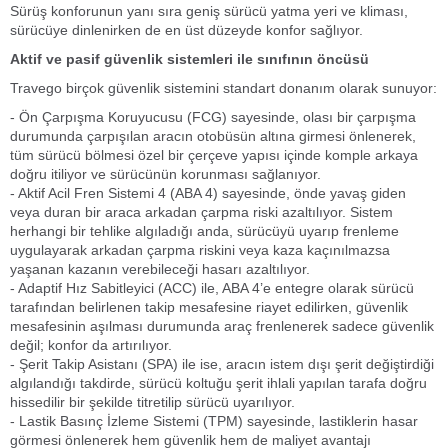
Sürüş konforunun yanı sıra geniş sürücü yatma yeri ve kliması,
sürücüye dinlenirken de en üst düzeyde konfor sağlıyor.
Aktif ve pasif güvenlik sistemleri ile sınıfının öncüsü
Travego birçok güvenlik sistemini standart donanım olarak sunuyor:
- Ön Çarpışma Koruyucusu (FCG) sayesinde, olası bir çarpışma
durumunda çarpışılan aracın otobüsün altına girmesi önlenerek,
tüm sürücü bölmesi özel bir çerçeve yapısı içinde komple arkaya
doğru itiliyor ve sürücünün korunması sağlanıyor.
- Aktif Acil Fren Sistemi 4 (ABA 4) sayesinde, önde yavaş giden
veya duran bir araca arkadan çarpma riski azaltılıyor. Sistem
herhangi bir tehlike algıladığı anda, sürücüyü uyarıp frenleme
uygulayarak arkadan çarpma riskini veya kaza kaçınılmazsa
yaşanan kazanın verebileceği hasarı azaltılıyor.
- Adaptif Hız Sabitleyici (ACC) ile, ABA 4’e entegre olarak sürücü
tarafından belirlenen takip mesafesine riayet edilirken, güvenlik
mesafesinin aşılması durumunda araç frenlenerek sadece güvenlik
değil; konfor da artırılıyor.
- Şerit Takip Asistanı (SPA) ile ise, aracın istem dışı şerit değiştirdiği
algılandığı takdirde, sürücü koltuğu şerit ihlali yapılan tarafa doğru
hissedilir bir şekilde titretilip sürücü uyarılıyor.
- Lastik Basınç İzleme Sistemi (TPM) sayesinde, lastiklerin hasar
görmesi önlenerek hem güvenlik hem de maliyet avantajı