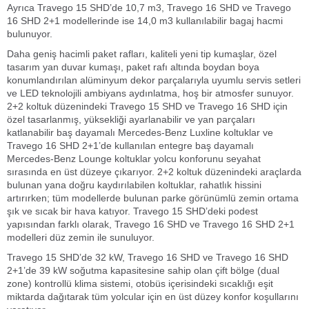
Ayrıca Travego 15 SHD’de 10,7 m3, Travego 16 SHD ve Travego
16 SHD 2+1 modellerinde ise 14,0 m3 kullanılabilir bagaj hacmi
bulunuyor.
Daha geniş hacimli paket rafları, kaliteli yeni tip kumaşlar, özel
tasarım yan duvar kumaşı, paket rafı altında boydan boya
konumlandırılan alüminyum dekor parçalarıyla uyumlu servis setleri
ve LED teknolojili ambiyans aydınlatma, hoş bir atmosfer sunuyor.
2+2 koltuk düzenindeki Travego 15 SHD ve Travego 16 SHD için
özel tasarlanmış, yüksekliği ayarlanabilir ve yan parçaları
katlanabilir baş dayamalı Mercedes-Benz Luxline koltuklar ve
Travego 16 SHD 2+1’de kullanılan entegre baş dayamalı
Mercedes-Benz Lounge koltuklar yolcu konforunu seyahat
sırasında en üst düzeye çıkarıyor. 2+2 koltuk düzenindeki araçlarda
bulunan yana doğru kaydırılabilen koltuklar, rahatlık hissini
artırırken; tüm modellerde bulunan parke görünümlü zemin ortama
şık ve sıcak bir hava katıyor. Travego 15 SHD’deki podest
yapısından farklı olarak, Travego 16 SHD ve Travego 16 SHD 2+1
modelleri düz zemin ile sunuluyor.
Travego 15 SHD’de 32 kW, Travego 16 SHD ve Travego 16 SHD
2+1’de 39 kW soğutma kapasitesine sahip olan çift bölge (dual
zone) kontrollü klima sistemi, otobüs içerisindeki sıcaklığı eşit
miktarda dağıtarak tüm yolcular için en üst düzey konfor koşullarını