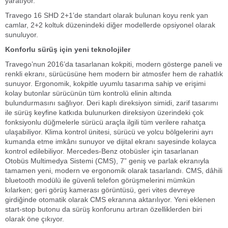
yaratıyor.
Travego 16 SHD 2+1’de standart olarak bulunan koyu renk yan
camlar, 2+2 koltuk düzenindeki diğer modellerde opsiyonel olarak
sunuluyor.
Konforlu sürüş için yeni teknolojiler
Travego’nun 2016’da tasarlanan kokpiti, modern gösterge paneli ve
renkli ekranı, sürücüsüne hem modern bir atmosfer hem de rahatlık
sunuyor. Ergonomik, kokpitle uyumlu tasarıma sahip ve erişimi
kolay butonlar sürücünün tüm kontrolü elinin altında
bulundurmasını sağlıyor. Deri kaplı direksiyon simidi, zarif tasarımı
ile sürüş keyfine katkıda bulunurken direksiyon üzerindeki çok
fonksiyonlu düğmelerle sürücü araçla ilgili tüm verilere rahatça
ulaşabiliyor. Klima kontrol ünitesi, sürücü ve yolcu bölgelerini ayrı
kumanda etme imkânı sunuyor ve dijital ekranı sayesinde kolayca
kontrol edilebiliyor. Mercedes-Benz otobüsler için tasarlanan
Otobüs Multimedya Sistemi (CMS), 7” geniş ve parlak ekranıyla
tamamen yeni, modern ve ergonomik olarak tasarlandı. CMS, dâhili
bluetooth modülü ile güvenli telefon görüşmelerini mümkün
kılarken; geri görüş kamerası görüntüsü, geri vites devreye
girdiğinde otomatik olarak CMS ekranına aktarılıyor. Yeni eklenen
start-stop butonu da sürüş konforunu artıran özelliklerden biri
olarak öne çıkıyor.