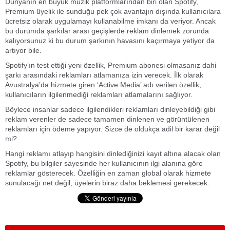
Dünyanın en büyük müzik platformlarından biri olan Spotify,
Premium üyelik ile sunduğu pek çok avantajın dışında kullanıcılara
ücretsiz olarak uygulamayı kullanabilme imkanı da veriyor. Ancak
bu durumda şarkılar arası geçişlerde reklam dinlemek zorunda
kalıyorsunuz ki bu durum şarkının havasını kaçırmaya yetiyor da
artıyor bile.
Spotify’ın test ettiği yeni özellik, Premium abonesi olmasanız dahi
şarkı arasındaki reklamları atlamanıza izin verecek. İlk olarak
Avustralya’da hizmete giren ‘Active Media’ adı verilen özellik,
kullanıcıların ilgilenmediği reklamları atlamalarını sağlıyor.
Böylece insanlar sadece ilgilendikleri reklamları dinleyebildiği gibi
reklam verenler de sadece tamamen dinlenen ve görüntülenen
reklamları için ödeme yapıyor. Sizce de oldukça adil bir karar değil
mi?
Hangi reklamı atlayıp hangisini dinlediğinizi kayıt altına alacak olan
Spotify, bu bilgiler sayesinde her kullanıcının ilgi alanına göre
reklamlar gösterecek. Özelliğin en zaman global olarak hizmete
sunulacağı net değil, üyelerin biraz daha beklemesi gerekecek.