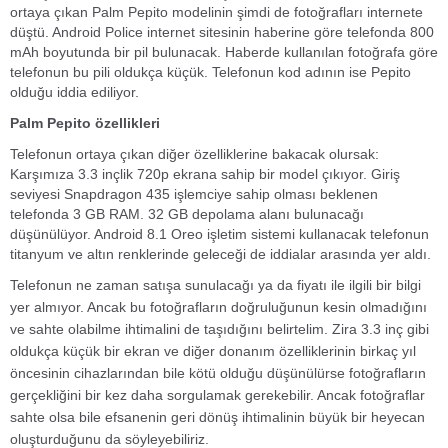
ortaya çıkan Palm Pepito modelinin şimdi de fotoğrafları internete
düştü. Android Police internet sitesinin haberine göre telefonda 800
mAh boyutunda bir pil bulunacak. Haberde kullanılan fotoğrafa göre
telefonun bu pili oldukça küçük. Telefonun kod adının ise Pepito
olduğu iddia ediliyor.
Palm Pepito özellikleri
Telefonun ortaya çıkan diğer özelliklerine bakacak olursak:
Karşımıza 3.3 inçlik 720p ekrana sahip bir model çıkıyor. Giriş
seviyesi Snapdragon 435 işlemciye sahip olması beklenen
telefonda 3 GB RAM. 32 GB depolama alanı bulunacağı
düşünülüyor. Android 8.1 Oreo işletim sistemi kullanacak telefonun
titanyum ve altın renklerinde geleceği de iddialar arasında yer aldı.
Telefonun ne zaman satışa sunulacağı ya da fiyatı ile ilgili bir bilgi
yer almıyor. Ancak bu fotoğrafların doğruluğunun kesin olmadığını
ve sahte olabilme ihtimalini de taşıdığını belirtelim. Zira 3.3 inç gibi
oldukça küçük bir ekran ve diğer donanım özelliklerinin birkaç yıl
öncesinin cihazlarından bile kötü olduğu düşünülürse fotoğrafların
gerçekliğini bir kez daha sorgulamak gerekebilir. Ancak fotoğraflar
sahte olsa bile efsanenin geri dönüş ihtimalinin büyük bir heyecan
oluşturduğunu da söyleyebiliriz.