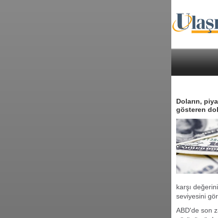
Doların, piya
gösteren dol
karşı değerin
seviyesini gö
ABD'de son za