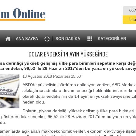
06 
İst
A
ANA SAYFA
SON DAKİKA
KATEGORİLER
DOLAR ENDEKSİ 14 AYIN YÜKSEĞİNDE
sa derinliği yüksek gelişmiş ülke para birimleri sepetine karşı değ
ar endeksi, 96,52 ile 28 Haziran 2017'den bu yana en yüksek seviy
13 Ağustos 2018 Pazartesi 15:50
ABD'de yükselişini sürdüren enflasyon verileri, ABD Merkez
sıkılaştırıcı adımlara devam edeceği beklentilerini artırırke
olarak dolar endeksinin de 14 ayın en yüksek seviyesine ç
neden oldu.
Doların, piyasa derinliği yüksek gelişmiş ülke para birimleri
i gösteren dolar endeksi, 96,52 ile 28 Haziran 2017'den bu yana en yü
rdü.
manlarda açıklanan makroekonomik veriler, ekonomik aktiviteye ilişkin 