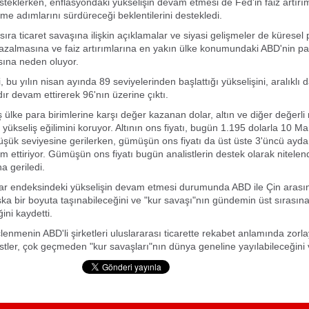
eklerken, enflasyondaki yükselişin devam etmesi de Fed'in faiz artırı
tme adımlarını sürdüreceği beklentilerini destekledi.
 sıra ticaret savaşına ilişkin açıklamalar ve siyasi gelişmeler de küresel
n azalmasına ve faiz artırımlarına en yakın ülke konumundaki ABD'nin pa
sına neden oluyor.
 bu yılın nisan ayında 89 seviyelerinden başlattığı yükselişini, aralıklı 
ır devam ettirerek 96'nın üzerine çıktı.
 ülke para birimlerine karşı değer kazanan dolar, altın ve diğer değerli 
 yükseliş eğilimini koruyor. Altının ons fiyatı, bugün 1.195 dolarla 10 M
şük seviyesine gerilerken, gümüşün ons fiyatı da üst üste 3'üncü ayd
m ettiriyor. Gümüşün ons fiyatı bugün analistlerin destek olarak nitelend
na geriledi.
olar endeksindeki yükselişin devam etmesi durumunda ABD ile Çin arasın
ka bir boyuta taşınabileceğini ve "kur savaşı"nın gündemin üst sırasın
ini kaydetti.
lenmenin ABD'li şirketleri uluslararası ticarette rekabet anlamında zor
stler, çok geçmeden "kur savaşları"nın dünya geneline yayılabileceğini 