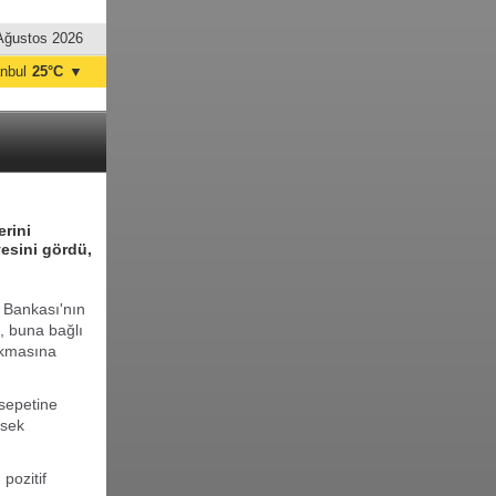
Ağustos 2026
anbul
25°C
▼
nkara
29°C
erini
esini gördü,
 Bankası'nın
n, buna bağlı
ıkmasına
 sepetine
ksek
pozitif