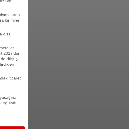
mını ve
 piyasalarda
ra birimine
da olsa
metaller
art 2017'den
a da düşüş
irdikleri
daki ticaret
a
layacağına
vurguladı.