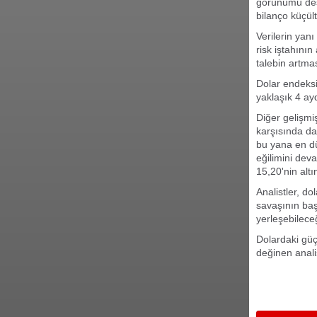
görünümü dest
bilanço küçül
Verilerin yanı
risk iştahını
talebin artma
Dolar endeksi,
yaklaşık 4 ayd
Diğer gelişmiş
karşısında da
bu yana en dü
eğilimini deva
15,20'nin altı
Analistler, d
savaşının baş
yerleşebileceğ
Dolardaki güç
değinen anali