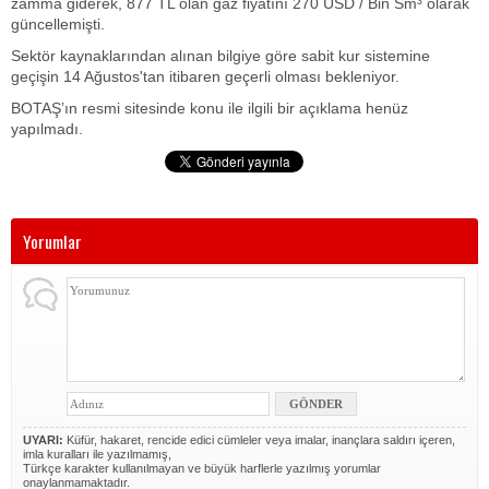
zamma giderek, 877 TL olan gaz fiyatını 270 USD / Bin Sm³ olarak
güncellemişti.
Sektör kaynaklarından alınan bilgiye göre sabit kur sistemine
geçişin 14 Ağustos'tan itibaren geçerli olması bekleniyor.
BOTAŞ’ın resmi sitesinde konu ile ilgili bir açıklama henüz
yapılmadı.
Yorumlar
UYARI:
Küfür, hakaret, rencide edici cümleler veya imalar, inançlara saldırı içeren,
imla kuralları ile yazılmamış,
Türkçe karakter kullanılmayan ve büyük harflerle yazılmış yorumlar
onaylanmamaktadır.