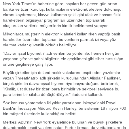
New York Times'ın haberine göre, sayıları her geçen gün artan
banka ve ticari kuruluş, kullanıcıların elektronik aletlere dokunuşu,
ekranı kaydırması, klavye kullanma şekli gibi ufak ve hassas fiziki
hareketlerin bilgisayar programları üzerinden toplanarak
oluşturulan verilerle müşterilerin kimlik belirlemesi yapıyor.
Milyonlarca müşterinin elektronik aletleri kullanırken yaptığı basit
hareketler üzerinden toplanan bu verilerin parmak izi veya yüz
okutma kadar güvenilir olduğu belirtiliyor.
"Davranışsal biyometri" adı verilen bu yöntemle, hemen her gün
yaşanan şifre ve şahsi bilgilerin ele geçirilmesi gibi siber hırsızlığın
önüne geçilmeye çalışılıyor.
Büyük şirketler için dolandırıcılık vakalarını tespit eden yazılımlar
yazan ThreatMatrix adlı şirketin kurucularından Alisdair Faulkner,
birçok şirketin davranışsal biyometriye başvurduğunu belirterek,
"Kimlik, üst düzey bir ticari para birimidir ve sektörel seviyede bu
para birimi bir silaha dönüştürülüyor." ifadesini kullandı.
Söz konusu yöntemden iki yıldır yararlanan İskoçya'daki Royal
Bank'ın İnovasyon Müdürü Kevin Hanley, bu sistemin 18 milyon 700
bin müşteri üzerinde kullanıldığını belirtti.
Merkezi ABD'nin New York eyaletinde bulunan ve büyük şirketlere
dolandırıcılık tespit yazılımı satan Forter firması da veritabanlarında