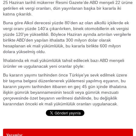
25 Haziran tarihli mükerrer Resmi Gazete’de ABD menşeli 22 ürüne
getirilen ek vergi oranları, dün yayınlanan başka bir kararla iki
katına çıkarıldı.
Buna göre Alkol derecesi yüzde 80’den az olan alkollü içkilerde ek
vergi oranı yüzde 140’a çıkarılırken, binek otomobillerin ek vergisi
yüzde 120’ye yükseltildi. Böylece Haziran ayında artırılan vergilerle
birlikte ABD’den yapılan ithalatta 300 milyon dolar olarak
hesaplanan ek mali yükümlülük, bu kararla birlikte 600 milyon
dolara yükselmiş oldu.
İthalatında ek mali yükümlülük tahsil edilecek bazı ABD menşeli
ürünler ve uygulanacak yeni oranlar şöyle:
Bu kararın yayımı tarihinden önce Türkiye'ye sevk edilmek üzere
bir taşıma belgesi düzenlenerek yüklemesi yapılmış eşyanın, bu
kararın yayımı tarihinden itibaren en geç 45 gün içinde ithalatına
ilişkin gümrük beyannamesinin tescili veya gümrük mevzuatı
çerçevesinde özet beyanın verilmesi dahilinde, bu değişiklik
kararından önceki ek mali yükümlülük oranları uygulanacak.
Yorumlar