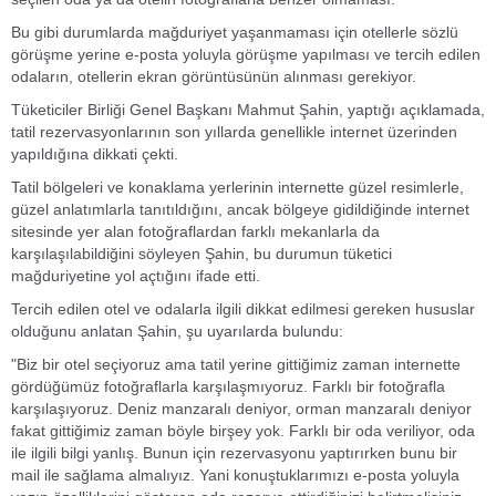
Bu gibi durumlarda mağduriyet yaşanmaması için otellerle sözlü
görüşme yerine e-posta yoluyla görüşme yapılması ve tercih edilen
odaların, otellerin ekran görüntüsünün alınması gerekiyor.
Tüketiciler Birliği Genel Başkanı Mahmut Şahin, yaptığı açıklamada,
tatil rezervasyonlarının son yıllarda genellikle internet üzerinden
yapıldığına dikkati çekti.
Tatil bölgeleri ve konaklama yerlerinin internette güzel resimlerle,
güzel anlatımlarla tanıtıldığını, ancak bölgeye gidildiğinde internet
sitesinde yer alan fotoğraflardan farklı mekanlarla da
karşılaşılabildiğini söyleyen Şahin, bu durumun tüketici
mağduriyetine yol açtığını ifade etti.
Tercih edilen otel ve odalarla ilgili dikkat edilmesi gereken hususlar
olduğunu anlatan Şahin, şu uyarılarda bulundu:
"Biz bir otel seçiyoruz ama tatil yerine gittiğimiz zaman internette
gördüğümüz fotoğraflarla karşılaşmıyoruz. Farklı bir fotoğrafla
karşılaşıyoruz. Deniz manzaralı deniyor, orman manzaralı deniyor
fakat gittiğimiz zaman böyle birşey yok. Farklı bir oda veriliyor, oda
ile ilgili bilgi yanlış. Bunun için rezervasyonu yaptırırken bunu bir
mail ile sağlama almalıyız. Yani konuştuklarımızı e-posta yoluyla