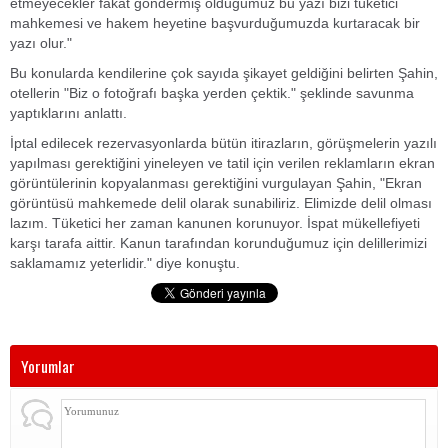
etmeyecekler fakat göndermiş olduğumuz bu yazı bizi tüketici
mahkemesi ve hakem heyetine başvurduğumuzda kurtaracak bir
yazı olur."
Bu konularda kendilerine çok sayıda şikayet geldiğini belirten Şahin,
otellerin "Biz o fotoğrafı başka yerden çektik." şeklinde savunma
yaptıklarını anlattı.
İptal edilecek rezervasyonlarda bütün itirazların, görüşmelerin yazılı
yapılması gerektiğini yineleyen ve tatil için verilen reklamların ekran
görüntülerinin kopyalanması gerektiğini vurgulayan Şahin, "Ekran
görüntüsü mahkemede delil olarak sunabiliriz. Elimizde delil olması
lazım. Tüketici her zaman kanunen korunuyor. İspat mükellefiyeti
karşı tarafa aittir. Kanun tarafından korunduğumuz için delillerimizi
saklamamız yeterlidir." diye konuştu.
Yorumlar