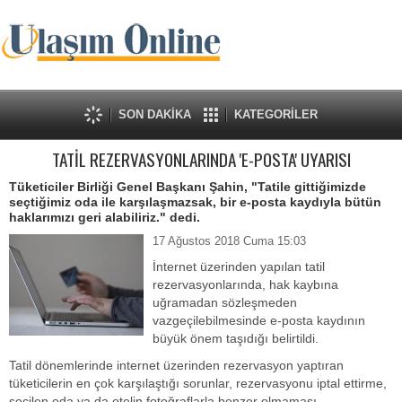
SON DAKİKA
KATEGORİLER
TATİL REZERVASYONLARINDA 'E-POSTA' UYARISI
Tüketiciler Birliği Genel Başkanı Şahin, "Tatile gittiğimizde
seçtiğimiz oda ile karşılaşmazsak, bir e-posta kaydıyla bütün
haklarımızı geri alabiliriz." dedi.
17 Ağustos 2018 Cuma 15:03
İnternet üzerinden yapılan tatil
rezervasyonlarında, hak kaybına
uğramadan sözleşmeden
vazgeçilebilmesinde e-posta kaydının
büyük önem taşıdığı belirtildi.
Tatil dönemlerinde internet üzerinden rezervasyon yaptıran
tüketicilerin en çok karşılaştığı sorunlar, rezervasyonu iptal ettirme,
seçilen oda ya da otelin fotoğraflarla benzer olmaması.