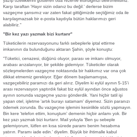
yazıp özelliklerini gösteren oda rezerve ettirdiğinizi belirtmelisiniz.
Karşı taraftan 'Hayır sizin odanız bu değil.' derlerse bizim
vazgeçme şansımız var zaten fakat gittiğimizde seçtiğimiz oda ile
karşılaşmazsak bir e-posta kaydıyla bütün haklarımızı geri
alabiliriz."
"Bir kez yazı yazmak bizi kurtarır"
Tüketicilerin rezervasyonunu farklı sebeplerle iptal ettirme
imkanının da bulunduğunu aktaran Şahin, şöyle konuştu:
"Tüketici, cenazesi, düğünü oluyor, parası ve imkanı olmuyor,
arabası arızalanıyor, bir şekilde gidemiyor. Tüketiciler olarak
sözleşmelerden vazgeçme noktasında bir hakkımız var ona çok
dikkat etmemiz gerekiyor. Eğer dönem başlamamışsa,
vazgeçebiliriz paramızı da geri alırız. Diyelim ki eylül ayının 5-15'i
arası rezervasyon yaptırdık fakat biz eylül ayından önce ağustos
ayının sonunda vazgeçme yazısı gönderdik. Yani hiçbir tatil işi
yapan otel, işletme 'artık burayı satamam' diyemez. Sizin paranızı
ödemek zorunda. Bu vazgeçme işlemini kesinlikle sözlü yapmayın.
Bin kere 'telefon ettim, konuştum' demenin hiçbir anlamı yok. Bir
kez yazı yazmak bizi kurtarır. Mail yoluyla 'Ben şu sebeple
gelemiyorum, lütfen en kısa sürede paramı benim hesabıma
yatırın. Paramı iade edin.' diyelim. Büyük bir ihtimalle kabul