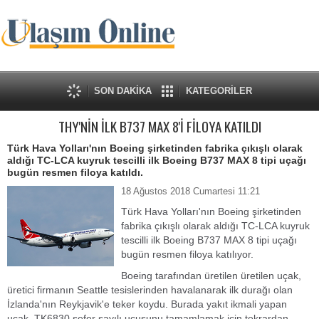
SON DAKİKA
KATEGORİLER
THY'NİN İLK B737 MAX 8'İ FİLOYA KATILDI
Türk Hava Yolları'nın Boeing şirketinden fabrika çıkışlı olarak
aldığı TC-LCA kuyruk tescilli ilk Boeing B737 MAX 8 tipi uçağı
bugün resmen filoya katıldı.
18 Ağustos 2018 Cumartesi 11:21
Türk Hava Yolları'nın Boeing şirketinden
fabrika çıkışlı olarak aldığı TC-LCA kuyruk
tescilli ilk Boeing B737 MAX 8 tipi uçağı
bugün resmen filoya katılıyor.
Boeing tarafından üretilen üretilen uçak,
üretici firmanın Seattle tesislerinden havalanarak ilk durağı olan
İzlanda'nın Reykjavik'e teker koydu. Burada yakıt ikmali yapan
uçak, TK6830 sefer sayılı uçuşunu tamamlamak için tekrardan