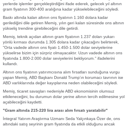
yerlerde işlemler gerçekleştirdiğini ifade ederek, gelecek yıl altının
gram fiyatının 300-400 aralığına kadar yükselebileceğini söyledi.
Baskı altında kalan altının ons fiyatının 1.160 dolara kadar
gerilediğini dile getiren Memiş, yılın geri kalan süresinde ons altının
yükseliş trendine girebileceğini dile getirdi.
Memiş, teknik açıdan altının gram fiyatının 1.237 doları yukarı
yönlü kırması durumda 1.305 dolara kadar çıkacağını belirterek,
"Orta vadede altının ons fiyatı 1.450-1.500 dolar seviyelerine
yükselirse bizim için sürpriz olmayacaktır. Uzun vadede altının ons
fiyatında 1.800-2.000 dolar seviyelerini bekliyorum." ifadelerini
kullandı.
Altının ons fiyatının yatırımcısına alım fırsatları sunduğuna vurgu
yapan Memiş, ABD Başkanı Donald Trump’ın korumacı tavrının ise
ABD varlıklarında değer kayıplarına neden olabileceğini söyledi.
Memiş, ticaret savaşları nedeniyle ABD ekonomisinin olumsuz
etkileneceğini, bu durumun dolar yerine altının tercih edilmesine yol
açabileceğini kaydetti.
"Gram altında 215-220 lira arası alım fırsatı yaratabilir"
İntegral Yatırım Araştırma Uzmanı Seda Yalçınkaya Özer de, ons
altındaki satış seyrinin gram fiyatında da etkili olduğunu ancak