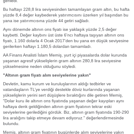
geriledi.
Bu haftayı 228,8 lira seviyesinden tamamlayan gram altın, bu hafta
yüzde 8,4 değer kaybederek yatırımcısını üzerken yıl başından bu
yana ise yatırımcısına yüzde 44 getiri sağladı.
Aynı dönemde altının ons fiyatı ise yaklaşık yüzde 2,5 değer
kaybetti. Değer kaybını üst üste 6'ncı haftaya taşıyan altının ons
fiyatı, 1.160 dolarla 4 Ocak 2017'den bu yana en düşük seviyesine
gerilerken haftayı 1.180,5 dolardan tamamladı.
AA Finans Analisti İslam Memiş, yurt içi piyasalarda dolar kurunda
yaşanan agresif yükselişlerin gram altının 280,8 lira seviyesine
yükselmesine neden olduğunu söyledi.
"Altının gram fiyatı alım seviyelerine yakın"
Devletin, kamu kurum ve kuruluşlarının aldığı tedbirler ve
vatandaşların TL’ye verdiği destekle döviz kurlarında yaşanan
yükselişlerin yerini sert düşüşlere bıraktığını dile getiren Memiş,
"Dolar kuru ile altının ons fiyatında yaşanan değer kayıpları aynı
haftaya denk geldiğinden altının gram fiyatının tekrar eski
seviyelerine gerilediğini gördük. Biz, altının gram fiyatında 190-290
lira aralığını takip etmeye devam ediyoruz." değerlendirmesinde
bulundu.
Memiş, altının gram fiyatının bugünlerde alım seviyelerine yakın