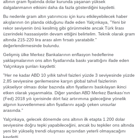
altının gram fiyatında dolar kurunda yaşanan yüksek
dalgalanmanın etkisini daha da fazla gösterdiğini kaydetti.
Bu nedenle gram altın yatırımcısı için kuru etkileyebilecek haber
akışlarının ön planda olduğunu ifade eden Yalçınkaya, "Yeni bir
rekor seviyenin önü kesilmiş gibi görünmekte ancak Türk lirası
üzerindeki hassasiyetin devam ettiğini belirtelim. Teknik olarak gram
altında 215-220 lira arası alım fırsatı yaratabilir."
değerlendirmesinde bulundu.
Gelişmiş ülke Merkez Bankalarının enflasyon hedeflerine
yaklaşmalarının ons altın fiyatlarında baskı yarattığını ifade eden
Yalçınkaya şunları kaydetti:
"Her ne kadar ABD 10 yıllık tahvil faizleri yüzde 3 seviyesinde yüzde
2,85 seviyesine gerilemesine karşın global tahvil faizlerinin
yükseliyor olması dolar bazında altın fiyatlarını baskılayan ikinci
etken olarak yaşanmakta. Diğer yandan ABD Merkez Bankası’nın
(Fed) 2018 yılı içerisinde dört faiz artırımına gideceğine yönelik
algının kuvvetlenmesi altın fiyatlarını aşağı çeken unsurlar
arasında."
Yalçınkaya, gelecek dönemde ons altının ilk etapta 1.200 dolar
seviyesine doğru tepki yapabileceğini, ancak bu tepkiler ons altında
yeni bir yükseliş trendi oluşması açısından yeterli olmayacağını
kaydetti.