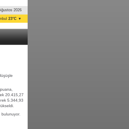
Ağustos 2026
anbul
23°C
▼
nkara
19°C
düşüşle
 puana,
rek 20.415,27
erek 5.344,93
ükseldi.
e bulunuyor.