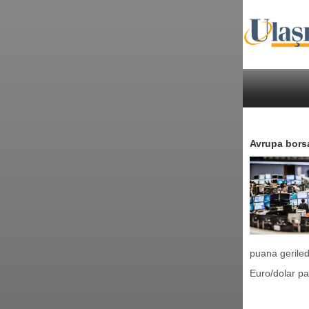
Avrupa bors
puana geriled
Euro/dolar pa