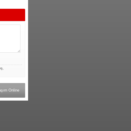
ış,
aşım Online