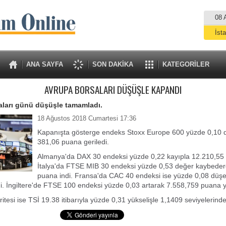
08 
İst
A
ANA SAYFA
SON DAKİKA
KATEGORİLER
AVRUPA BORSALARI DÜŞÜŞLE KAPANDI
aları günü düşüşle tamamladı.
18 Ağustos 2018 Cumartesi 17:36
Kapanışta gösterge endeks Stoxx Europe 600 yüzde 0,10 
381,06 puana geriledi.
Almanya'da DAX 30 endeksi yüzde 0,22 kayıpla 12.210,55
İtalya'da FTSE MIB 30 endeksi yüzde 0,53 değer kaybede
puana indi. Fransa'da CAC 40 endeksi ise yüzde 0,08 düş
i. İngiltere'de FTSE 100 endeksi yüzde 0,03 artarak 7.558,759 puana y
ritesi ise TSİ 19.38 itibarıyla yüzde 0,31 yükselişle 1,1409 seviyelerind