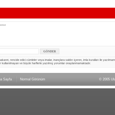
akaret, rencide edici cümleler veya imalar, inançlara saldırı içeren, imla kuralları ile yazılmam
r kullanılmayan ve büyük harflerle yazılmış yorumlar onaylanmamaktadır.
a Sayfa
Normal Görünüm
© 2005 Ul