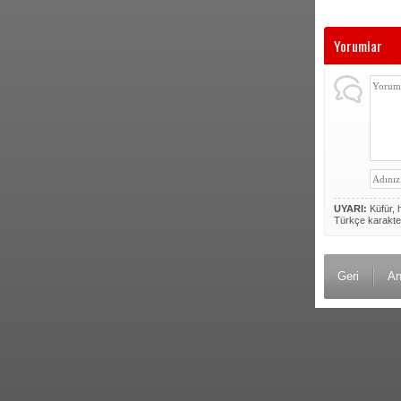
Yorumlar
UYARI:
Küfür, h
Türkçe karakte
Geri
An